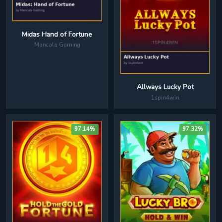
Midas Hand of Fortune
Mancala Gaming
Allways Lucky Pot
1spin4win
97.14%
97.32%