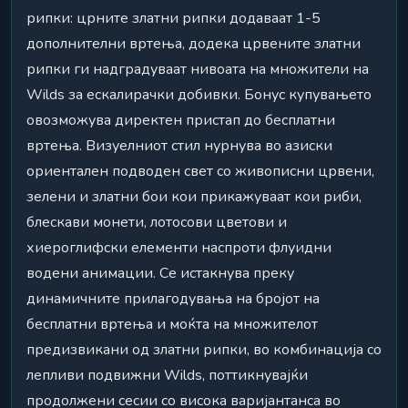
рипки: црните златни рипки додаваат 1-5
дополнителни вртења, додека црвените златни
рипки ги надградуваат нивоата на множители на
Wilds за ескалирачки добивки. Бонус купувањето
овозможува директен пристап до бесплатни
вртења. Визуелниот стил нурнува во азиски
ориентален подводен свет со живописни црвени,
зелени и златни бои кои прикажуваат кои риби,
блескави монети, лотосови цветови и
хиероглифски елементи наспроти флуидни
водени анимации. Се истакнува преку
динамичните прилагодувања на бројот на
бесплатни вртења и моќта на множителот
предизвикани од златни рипки, во комбинација со
лепливи подвижни Wilds, поттикнувајќи
продолжени сесии со висока варијантанса во