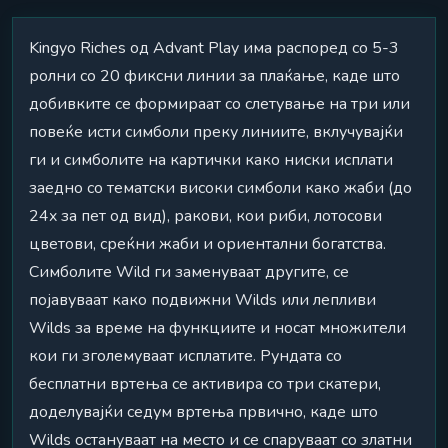
Kingyo Riches од Advant Play има распоред со 5-3
ролни со 20 фиксни линии за плаќање, каде што
добивките се формираат со слетување на три или
повеќе исти симболи преку линиите, вклучувајќи
ги и симболите на картички како ниски исплати
заедно со тематски високи симболи како жаби (до
24x за пет од вид), ракови, кои риби, лотосови
цветови, среќни жаби и ориентални богатства.
Симболите Wild ги заменуваат другите, се
појавуваат како подвижни Wilds или лепливи
Wilds за време на функциите и носат множители
кои ги зголемуваат исплатите. Рундата со
бесплатни вртења се активира со три скатери,
доделувајќи седум вртења првично, каде што
Wilds остануваат на место и се спаруваат со златни