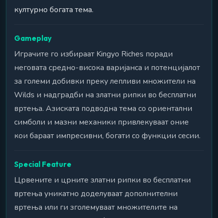
културно богата тема.
Gameplay
Играчите го избираат Kingyo Riches поради
неговата средно-висока варијанса и потенцијалот
за големи добивки преку лепливи множители на
Wilds и надградби на златни рипки во бесплатни
вртења. Азиската подводна тема со ориентални
симболи и мазни механики привлекуваат оние
кои бараат импресивни, богати со функции сесии.
Special Feature
Црвените и црните златни рипки во бесплатни
вртења уникатно доделуваат дополнителни
вртења или ги зголемуваат множителите на