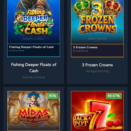
Fishing Deeper Floats of
3 Frozen Crowns
Cash
AmigoGaming
Games Global
95%
96.67%