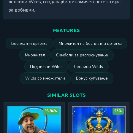
лепливи Wilds, создавајќи динамичен потенцијал
за добивки.
FEATURES
Бесплатни вртења
Множител на бесплатни вртења
Множител
Симболи за распрснување
Подвижни Wilds
Лепливи Wilds
Wilds со множители
Бонус купување
SIMILAR SLOTS
95.84%
96%