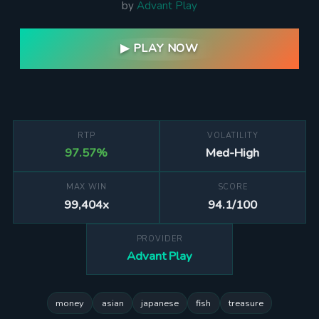
by
Advant Play
▶ PLAY NOW
RTP
VOLATILITY
97.57%
Med-High
MAX WIN
SCORE
99,404x
94.1/100
PROVIDER
Advant Play
money
asian
japanese
fish
treasure