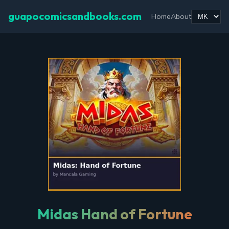
guapocomicsandbooks.com
Home
About
Midas Hand of Fortune