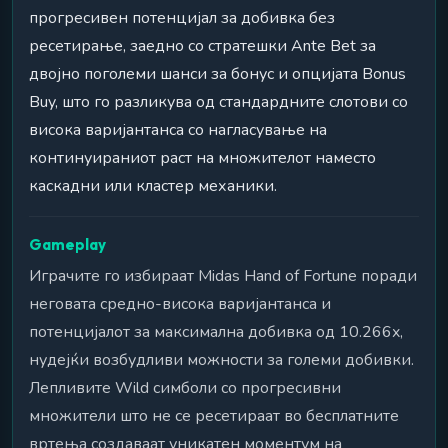
прогресивен потенцијал за добивка без
ресетирање, заедно со стратешки Ante Bet за
двојно поголеми шанси за бонус и опцијата Bonus
Buy, што го разликува од стандардните слотови со
висока варијантанса со нагласување на
континуираниот раст на множителот наместо
каскадни или кластер механики.
Gameplay
Играчите го избираат Midas Hand of Fortune поради
неговата средно-висока варијантанса и
потенцијалот за максимална добивка од 10.266x,
нудејќи возбудливи можности за големи добивки.
Лепливите Wild симболи со прогресивни
множители што не се ресетираат во бесплатните
вртења создаваат уникатен моментум на