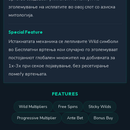
зголемување на исплатите во овој слот со азиска
митологија.
Special Feature
Истакнатата механика се лепливите Wild симболи
во Бесплатни вртења кои случајно го зголемуваат
постојаниот глобален множител на добивката за
1x-3x при секое појавување, без ресетирање
помеѓу вртењата.
FEATURES
Wild Multipliers
Free Spins
Sticky Wilds
Progressive Multiplier
Ante Bet
Bonus Buy