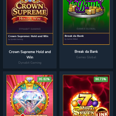
Break da Bank
Crown Supreme Hold and
Win
Games Global
Dynabit Gaming
95.82%
96.73%