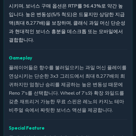
시키며, 보너스 구매 옵션은 RTP를 96.43%로 약간 높
입니다. 높은 변동성(5/5 척도)은 드물지만 상당한 지급
액(최대 8,277배)을 보장하며, 클래식 과일 머신 단순성
과 현대적인 보너스 흥분을 데스크톱 또는 모바일에서
결합합니다.
Gameplay
플레이어들은 향수를 불러일으키는 과일 머신 플레이를
연상시키는 단순한 3x3 그리드에서 최대 8,277배의 희
귀하지만 엄청난 승리를 제공하는 높은 변동성 때문에
Reno 7's를 선택합니다. Wheel of 7’s와 확장 와일드를
갖춘 재트리거 가능한 무료 스핀은 레노의 카지노 테마
비주얼 속에서 짜릿한 보너스 액션을 제공합니다.
Special Feature