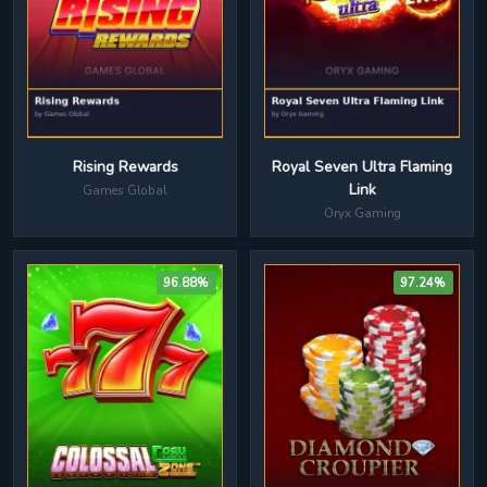
Rising Rewards
Royal Seven Ultra Flaming
Link
Games Global
Oryx Gaming
96.88%
97.24%