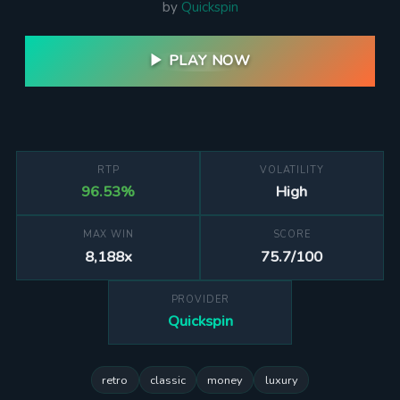
by
Quickspin
▶ PLAY NOW
RTP
VOLATILITY
96.53%
High
MAX WIN
SCORE
8,188x
75.7/100
PROVIDER
Quickspin
retro
classic
money
luxury