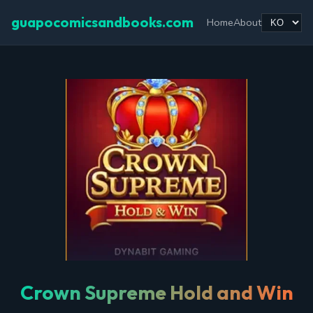
guapocomicsandbooks.com
Home
About
Crown Supreme Hold and Win