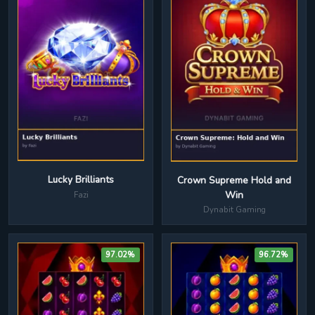
Lucky Brilliants
Crown Supreme Hold and
Win
Fazi
Dynabit Gaming
97.02%
96.72%