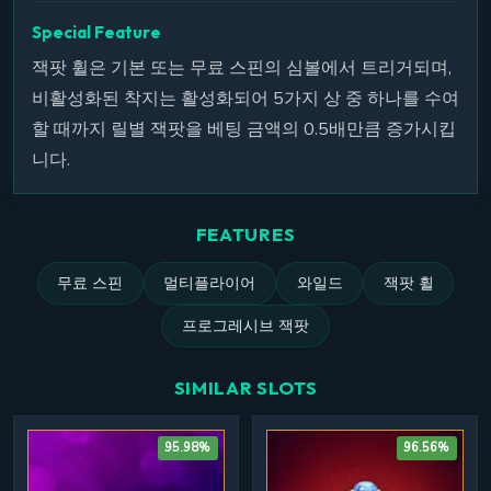
Special Feature
잭팟 휠은 기본 또는 무료 스핀의 심볼에서 트리거되며,
비활성화된 착지는 활성화되어 5가지 상 중 하나를 수여
할 때까지 릴별 잭팟을 베팅 금액의 0.5배만큼 증가시킵
니다.
FEATURES
무료 스핀
멀티플라이어
와일드
잭팟 휠
프로그레시브 잭팟
SIMILAR SLOTS
95.98%
96.56%