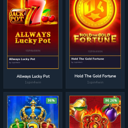
Hold The Gold Fortune
Allways Lucky Pot
1spin4win
1spin4win
96%
96.26%