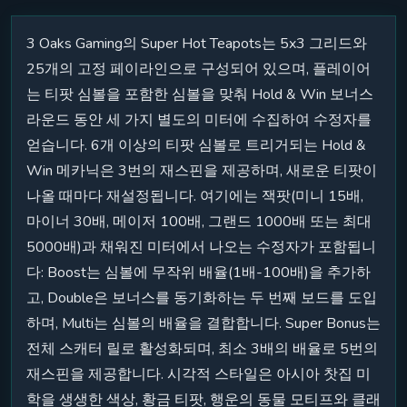
3 Oaks Gaming의 Super Hot Teapots는 5x3 그리드와
25개의 고정 페이라인으로 구성되어 있으며, 플레이어
는 티팟 심볼을 포함한 심볼을 맞춰 Hold & Win 보너스
라운드 동안 세 가지 별도의 미터에 수집하여 수정자를
얻습니다. 6개 이상의 티팟 심볼로 트리거되는 Hold &
Win 메카닉은 3번의 재스핀을 제공하며, 새로운 티팟이
나올 때마다 재설정됩니다. 여기에는 잭팟(미니 15배,
마이너 30배, 메이저 100배, 그랜드 1000배 또는 최대
5000배)과 채워진 미터에서 나오는 수정자가 포함됩니
다: Boost는 심볼에 무작위 배율(1배-100배)을 추가하
고, Double은 보너스를 동기화하는 두 번째 보드를 도입
하며, Multi는 심볼의 배율을 결합합니다. Super Bonus는
전체 스캐터 릴로 활성화되며, 최소 3배의 배율로 5번의
재스핀을 제공합니다. 시각적 스타일은 아시아 찻집 미
학을 생생한 색상, 황금 티팟, 행운의 동물 모티프와 클래