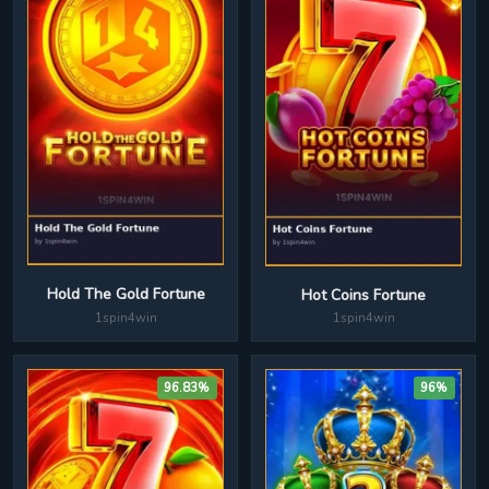
Hold The Gold Fortune
Hot Coins Fortune
1spin4win
1spin4win
96.83%
96%