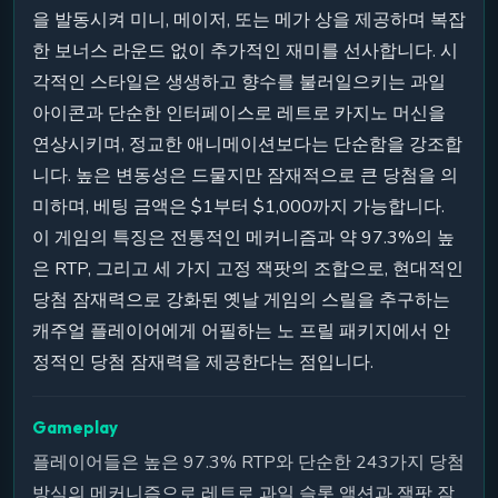
을 발동시켜 미니, 메이저, 또는 메가 상을 제공하며 복잡
한 보너스 라운드 없이 추가적인 재미를 선사합니다. 시
각적인 스타일은 생생하고 향수를 불러일으키는 과일
아이콘과 단순한 인터페이스로 레트로 카지노 머신을
연상시키며, 정교한 애니메이션보다는 단순함을 강조합
니다. 높은 변동성은 드물지만 잠재적으로 큰 당첨을 의
미하며, 베팅 금액은 $1부터 $1,000까지 가능합니다.
이 게임의 특징은 전통적인 메커니즘과 약 97.3%의 높
은 RTP, 그리고 세 가지 고정 잭팟의 조합으로, 현대적인
당첨 잠재력으로 강화된 옛날 게임의 스릴을 추구하는
캐주얼 플레이어에게 어필하는 노 프릴 패키지에서 안
정적인 당첨 잠재력을 제공한다는 점입니다.
Gameplay
플레이어들은 높은 97.3% RTP와 단순한 243가지 당첨
방식의 메커니즘으로 레트로 과일 슬롯 액션과 잭팟 잠