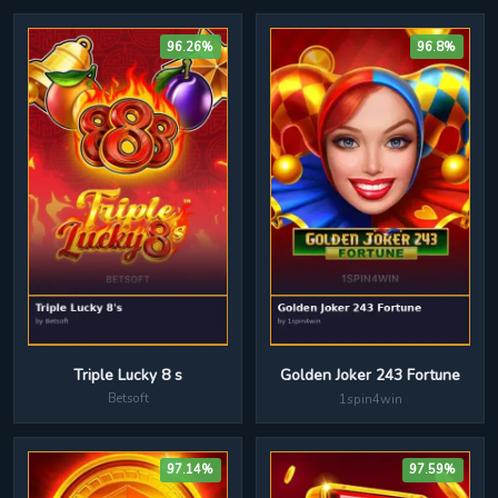
96.26%
96.8%
Triple Lucky 8 s
Golden Joker 243 Fortune
Betsoft
1spin4win
97.14%
97.59%