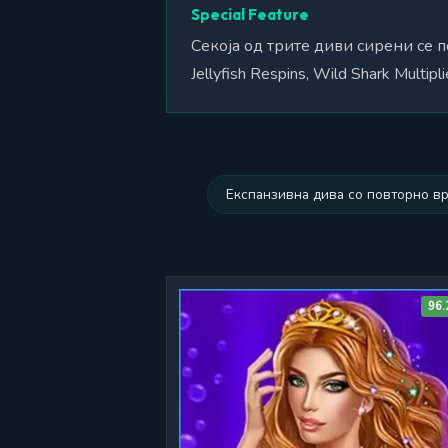
Special Feature
Секоја од трите диви сирени се п
Jellyfish Respins, Wild Shark Multi
Експанзивна дива со повторно в
96