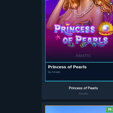
Princess of Pearls
Amatic
96