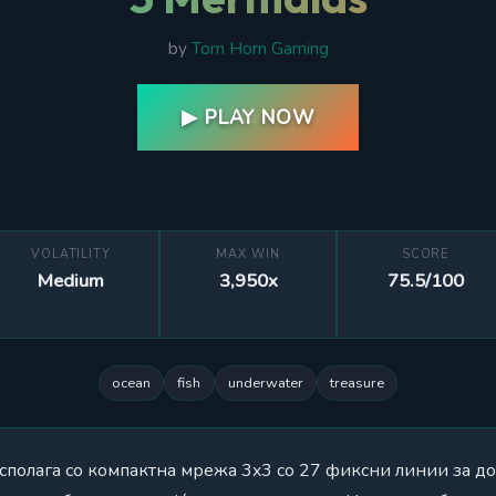
by
Tom Horn Gaming
▶ PLAY NOW
VOLATILITY
MAX WIN
SCORE
Medium
3,950x
75.5/100
ocean
fish
underwater
treasure
асполага со компактна мрежа 3x3 со 27 фиксни линии за до