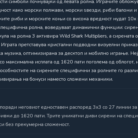
сти симболи почнувајќи од левата ролна. Играчите обложув
дност како морски полжави, морски ѕвезди, риби балони и 
ските риби и морските коњи со висока вредност нудат 10x 
 специфична ролна, воведуваат динамични функции: сирен
 ајкула на ролна 3 активира Wild Shark Multipliers, а сиренат
 Играта претставува кристални подводни визуелни приказ
 музика, оптимизирана за десктоп и мобилно играње. Неј
со максимална исплата од 1620 пати поголема од облогот,
особностите на сирените специфични за ролните го разлик
ктивирања на бонуси наместо сложени механики.
 поради неговиот едноставен распоред 3x3 со 27 линии за
ивки до 1620 пати. Трите уникатни диви сирени на специ
и без прекумерна сложеност.