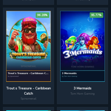
96.28%
95.77%
Trout s Treasure - Caribbean
3 Mermaids
Catch
Tom Horn Gaming
Spinomenal