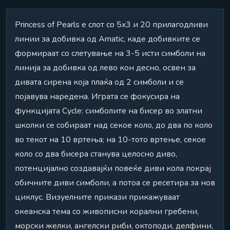
Princess of Pearls е слот со 5x3 и 20 прилагодливи
линии за добивка од Amatic, каде добивките се
формираат со слетување на 3-5 исти симболи на
линија за добивка од лево кон десно, освен за
дивата сирена која плаќа од 2 симболи и се
појавува наредена. Играта се фокусира на
функцијата Cycle: симболите на бисер во златни
школки се собираат над секое коло, до два по коло
во текот на 10 вртења; на 10-тото вртење, секое
коло со два бисера станува целосно диво,
потенцијално создавајќи повеќе диви кола покрај
обичните диви симболи, а потоа се ресетира за нов
циклус. Визуелните прикази прикажуваат
океанска тема со живописни корални гребени,
морски желки, ангелски риби, октоподи, делфини,