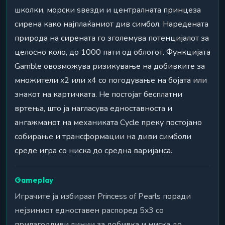
школки, морски ѕвезди и централната принцеза
сирена како најплаќаниот див симбол. Наредената
природа на сирената го зголемува потенцијалот за
целосно коло, до 1000 пати од облогот. Функцијата
Gamble овозможува ризикување на добивките за
множители x2 или x4 со погодување на бојата или
знакот на картичката. Не постојат бесплатни
вртења, што ја нагласува едноставноста и
ангажманот на механиката Cycle преку постојано
собирање и трансформации на диви симболи
среде игра со ниска до средна варијанса.
Gameplay
Играчите ја избираат Princess of Pearls поради
нејзиниот едноставен распоред 5x3 со
прилагодливи линии за добивка и ниска до