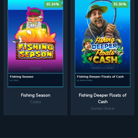
95.94%
95.84%
Fishing Deeper Floats of
Fishing Season
Cash
Caleta
Games Global