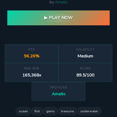
by
Amatic
▶ PLAY NOW
RTP
VOLATILITY
96.26%
Medium
MAX WIN
SCORE
165,368x
89.5/100
PROVIDER
Amatic
ocean
fish
gems
treasure
underwater