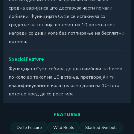
средна варијанса што доставува чести помали
добивки. Функцијата Cycle се истакнува со
градење на тензија во текот на 10 вртења кон
награди со диви кола без потпирање на бесплатни
вртења.
Special Feature
Функцијата Cycle собира до два симболи на бисер
по коло во текот на 10 вртења, претворајќи ги
квалификуваните кола целосно диви на 10-тото
вртење пред да се ресетира.
FEATURES
Cycle Feature
Wild Reels
Stacked Symbols