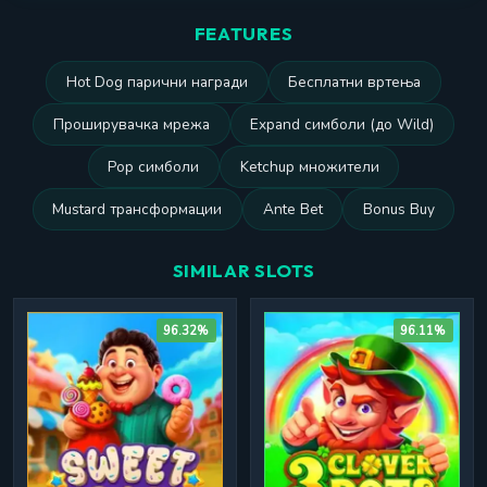
FEATURES
Hot Dog парични награди
Бесплатни вртења
Проширувачка мрежа
Expand симболи (до Wild)
Pop симболи
Ketchup множители
Mustard трансформации
Ante Bet
Bonus Buy
SIMILAR SLOTS
96.32%
96.11%