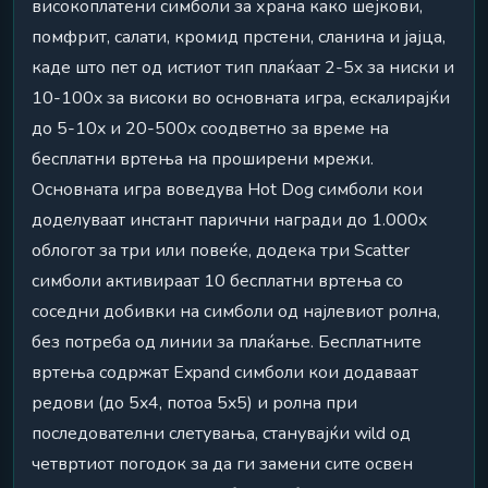
високоплатени симболи за храна како шејкови,
помфрит, салати, кромид прстени, сланина и јајца,
каде што пет од истиот тип плаќаат 2-5x за ниски и
10-100x за високи во основната игра, ескалирајќи
до 5-10x и 20-500x соодветно за време на
бесплатни вртења на проширени мрежи.
Основната игра воведува Hot Dog симболи кои
доделуваат инстант парични награди до 1.000x
облогот за три или повеќе, додека три Scatter
симболи активираат 10 бесплатни вртења со
соседни добивки на симболи од најлевиот ролна,
без потреба од линии за плаќање. Бесплатните
вртења содржат Expand симболи кои додаваат
редови (до 5x4, потоа 5x5) и ролна при
последователни слетувања, станувајќи wild од
четвртиот погодок за да ги замени сите освен