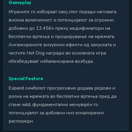
Gameplay
Играчите го избираат овој слот поради неговата
висока волатилност и потенцијалот за огромни
добивки до 13.456x преку модификатори на
бесплатни вртења и проширување на мрежата.
Ангажираните визуелни ефекти од закуската и
честите Hot Dog награди во основната игра
обезбедуваат избалансирана возбуда.
Special Feature
Expand симболот прогресивно додава редови и
ролна на мрежата во бесплатни вртења пред да
стане wild, фундаментално менувајќи го
потенцијалот за добивки низ ескалирачки
распореди.