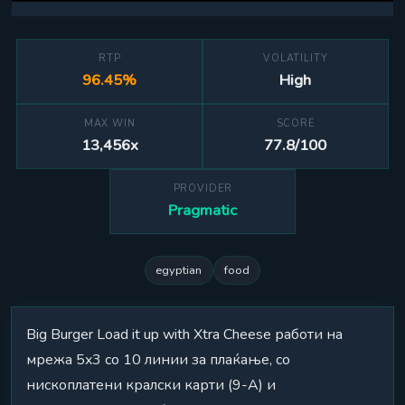
RTP
VOLATILITY
96.45%
High
MAX WIN
SCORE
13,456x
77.8/100
PROVIDER
Pragmatic
egyptian
food
Big Burger Load it up with Xtra Cheese работи на
мрежа 5x3 со 10 линии за плаќање, со
нископлатени кралски карти (9-A) и