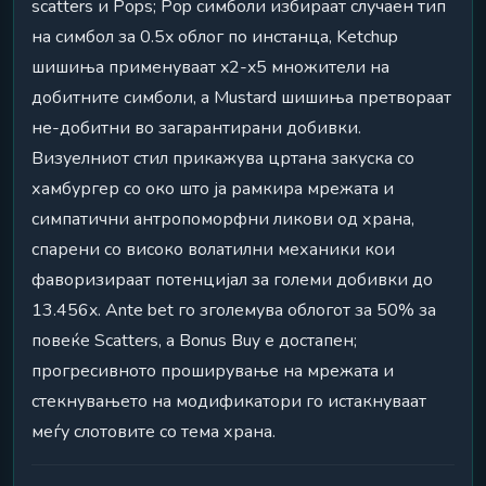
scatters и Pops; Pop симболи избираат случаен тип
на симбол за 0.5x облог по инстанца, Ketchup
шишиња применуваат x2-x5 множители на
добитните симболи, а Mustard шишиња претвораат
не-добитни во загарантирани добивки.
Визуелниот стил прикажува цртана закуска со
хамбургер со око што ја рамкира мрежата и
симпатични антропоморфни ликови од храна,
спарени со високо волатилни механики кои
фаворизираат потенцијал за големи добивки до
13.456x. Ante bet го зголемува облогот за 50% за
повеќе Scatters, а Bonus Buy е достапен;
прогресивното проширување на мрежата и
стекнувањето на модификатори го истакнуваат
меѓу слотовите со тема храна.