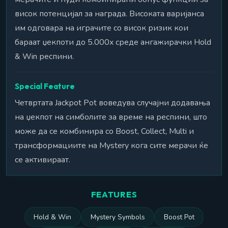
висок потенцијал за награда. Високата варијанса
им одговара на играчите со висок ризик кои
бараат џекпоти до 5.000x среде ангажирачки Hold
& Win респини.
Special Feature
Четвртата Jackpot Pot воведува случајни додавања
на џекпот на симболите за време на респини, што
може да се комбинира со Boost, Collect, Multi и
трансформациите на Mystery кога сите мерачи ќе
се активираат.
FEATURES
Hold & Win
Mystery Symbols
Boost Pot