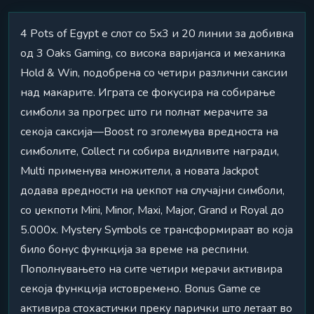
4 Pots of Egypt е слот со 5x3 и 20 линии за добивка
од 3 Oaks Gaming, со висока варијанса и механика
Hold & Win, подобрена со четири различни саксии
над макарите. Играта се фокусира на собирање
симболи за прогрес што ги полнат мерачите за
секоја саксија—Boost го зголемува вредноста на
симболите, Collect ги собира видливите награди,
Multi применува множители, а новата Jackpot
додава вредности на џекпот на случајни симболи,
со џекпоти Mini, Minor, Maxi, Major, Grand и Royal до
5.000x. Mystery Symbols се трансформираат во која
било бонус функција за време на респини.
Пополнувањето на сите четири мерачи активира
секоја функција истовремено. Bonus Game се
активира стохастички преку парички што летаат во