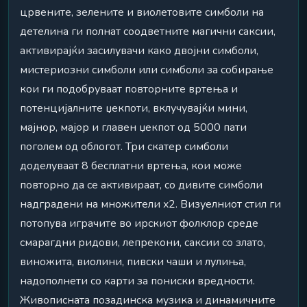
црвените, зелените и виолетовите симболи на
детелина ги полнат соодветните магични саксии,
активирајќи засилувачи како двојни симболи,
мистериозни симболи или симболи за собирање
кои ги подобруваат повторните вртења и
потенцијалните џекпоти, вклучувајќи мини,
мајнор, мајор и главен џекпот од 5000 пати
поголем од облогот. Три скатер симболи
доделуваат 8 бесплатни вртења, кои може
повторно да се активираат, со дивите симболи
надградени на множители x2. Визуелниот стил ги
потопува играчите во ирскиот фолклор среде
смарагдни ридови, лепрекони, саксии со злато,
виножита, виолини, пивски чаши и лулиња,
надополнети со карти за пониски вредности.
Живописната позадинска музика и динамичните