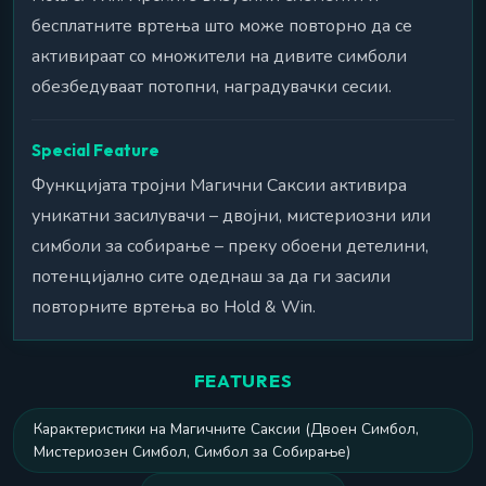
бесплатните вртења што може повторно да се
активираат со множители на дивите симболи
обезбедуваат потопни, наградувачки сесии.
Special Feature
Функцијата тројни Магични Саксии активира
уникатни засилувачи – двојни, мистериозни или
симболи за собирање – преку обоени детелини,
потенцијално сите одеднаш за да ги засили
повторните вртења во Hold & Win.
FEATURES
Карактеристики на Магичните Саксии (Двоен Симбол,
Мистериозен Симбол, Симбол за Собирање)