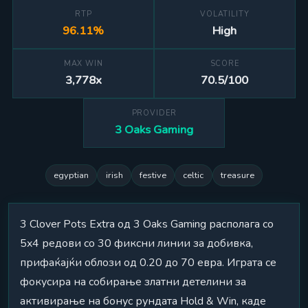
RTP
VOLATILITY
96.11%
High
MAX WIN
SCORE
3,778x
70.5/100
PROVIDER
3 Oaks Gaming
egyptian
irish
festive
celtic
treasure
3 Clover Pots Extra од 3 Oaks Gaming располага со
5x4 редови со 30 фиксни линии за добивка,
прифаќајќи облози од 0.20 до 70 евра. Играта се
фокусира на собирање златни детелини за
активирање на бонус рундата Hold & Win, каде