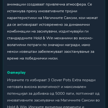
анимации создаваат привлечна атмосфера. Се
истакнува преку иновативните тројни
карактеристики на Магичните Саксии, кои можат
да се активираат истовремено за динамични
комбинации на засилувачи, издигнувајќи ги
стандардните Hold & Win механики во високо-
волатилни потраги по значајни награди, иако
некои извештаи забележуваат заостанување за
време на победнички низи.
Gameplay
Играчите го избираат 3 Clover Pots Extra поради
неговата висока волатилност и максимален
потенцијал за добивка од 5000 пати, поттикнат од
иновативните засилувачи на Магичните Саксии во
Hold & Win. Ирските визуелни елементи и