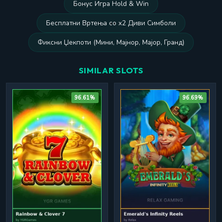
Бонус Игра Hold & Win
Бесплатни Вртења со x2 Диви Симболи
Фиксни Џекпоти (Мини, Мајнор, Мајор, Гранд)
SIMILAR SLOTS
96.61%
96.69%