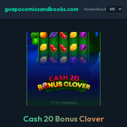
guapocomicsandbooks.com
Home
About
Cash 20 Bonus Clover