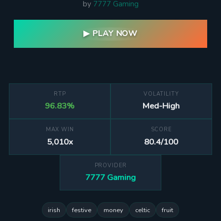
by
7777 Gaming
▶ PLAY NOW
RTP
VOLATILITY
96.83%
Med-High
MAX WIN
SCORE
5,010x
80.4/100
PROVIDER
7777 Gaming
irish
festive
money
celtic
fruit