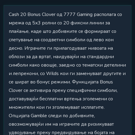
Cash 20 Bonus Clover од 7777 Gaming располага со
мрежа од 5x3 ролни со 20 фиксни линии за
плаќање, каде што добивките се формираат со
слетување на соодветни симболи од лево кон
десно. Играчите ги прилагодуваат нивоата на
облози за да вртат, наидувајќи на стандардни
симболи како овошје, заедно со тематски детелини
и лепрекони, со Wilds кои ги заменуваат другите и
се шират во бонус режими. Функцијата Bonus
Clover се активира преку специфични симболи,
доставувајќи бесплатни вртења зголемени со
множители кои ги зголемуваат исплатите.
Опцијата Gamble следи по добивките,
овозможувајќи им на играчите да ризикуваат
удвојување преку предвидување на бојата на