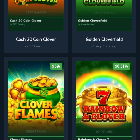
Cash 20 Coin Clover
Golden Cloverfield
7777 Gaming
AmigoGaming
96%
96.61%