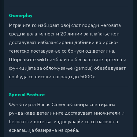
Gameplay
Играчите го избираат овој слот поради неговата
средна волатилност и 20 линии за плаќање кои
доставуваат избалансирани добивки во ирско-
тематско поставување со бонуси од детелина.
Ширечките wild симболи во бесплатните вртења и
функцијата за обложување (gamble) обезбедуваат
возбуда со високи награди до 5000x.
Special Feature
Функцијата Bonus Clover активира специјална
рунда каде детелините доставуваат множители и
бесплатни вртења, издвојувајќи се со насочена
ескалација базирана на среќа.