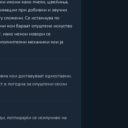
ски икони како пчели, цвеќиња,
анимации при добивки и звучни
у сложени. Се истакнува по
ачи кои бараат опуштено искуство
, иако некои извори се
дополнителни механики кои ја
вка кои доставуваат едноставни,
т е погодна за опуштени сесии
ди, потпирајќи се исклучиво на