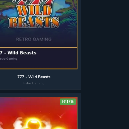
777 - Wild Beasts
Retro Gaming
96.17%