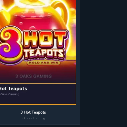
3 Hot Teapots
3 Oaks Gaming