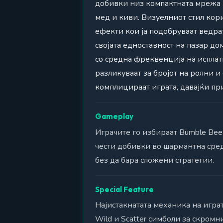
добивки низ компактната мрежа к
мед и киви. Визуелниот стил ко
ефекти кои ја подобруваат ведра
својата едноставност на пазар д
со средна фреквенција на исплат
разликуваат за бројот на ролни 
комплицираат играта, давајќи пр
Gameplay
Играчите го избираат Bumble Bee
чести добивки во шармантна сред
без да бара сложени стратегии.
Special Feature
Најистакнатата механика на играт
Wild и Scatter симболи за скром