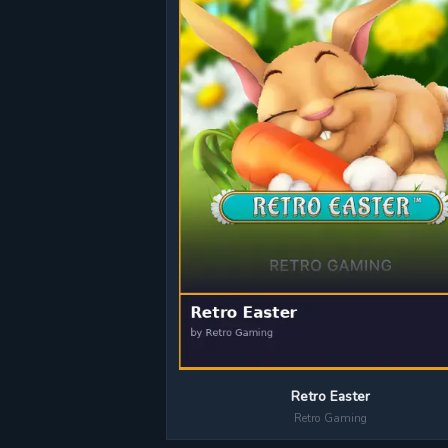
Retro Easter
Retro Gaming