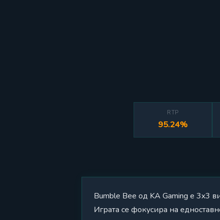
RTP
95.24%
Bumble Bee од KA Gaming е 3x3 в
Играта се фокусира на едноставн