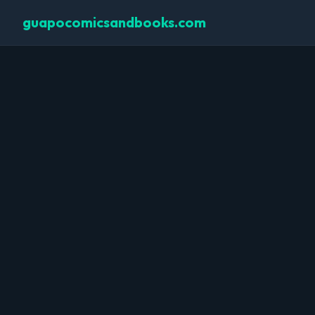
guapocomicsandbooks.com