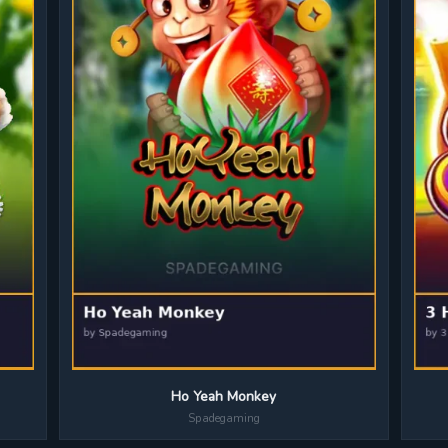
Ho Yeah Monkey
Spadegaming