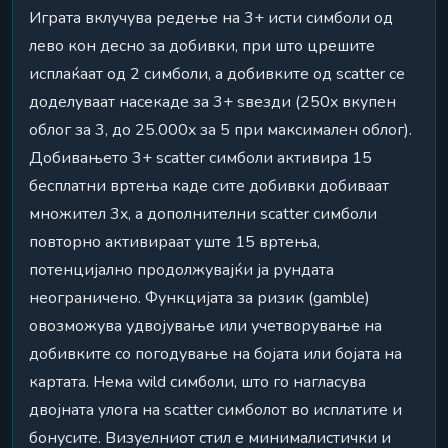
Играта вклучува редење на 3+ исти симболи од
лево кон десно за добивки, при што црешите
исплаќаат од 2 симболи, а добивките од scatter се
доделуваат насекаде за 3+ ѕвезди (250x вкупен
облог за 3, до 25.000x за 5 при максимален облог).
Добивањето 3+ scatter симболи активира 15
бесплатни вртења каде сите добивки добиваат
множител 3x, а дополнителни scatter симболи
повторно активираат уште 15 вртења,
потенцијално продолжувајќи ја рундата
неограничено. Функцијата за ризик (gamble)
овозможува удвојување или учетворување на
добивките со погодување на бојата или бојата на
картата. Нема wild симболи, што го нагласува
двојната улога на scatter симболот во исплатите и
бонусите. Визуелниот стил е минималистички и