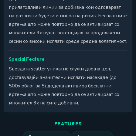
прилагодливи линии за добивка кои одговараат
на различни буџети и нивоа на ризик. Бесплатните
вртења што може повторно да се активираат со
множители 3x нудат потенцијал за продолжени
сесии со високи исплати среде средна волатилност.
Special Feature
Ѕвездата scatter уникатно служи двојна цел,
доставувајќи значителни исплати насекаде (до
500x облог за 5) додека активира бесплатни
вртења што може повторно да се активираат со
множител 3x на сите добивки.
FEATURES