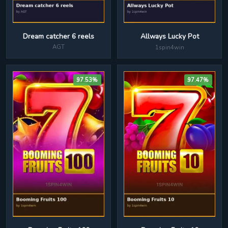
Dream catcher 6 reels
Allways Lucky Pot
AGT
1spin4win
97.53%
97.47%