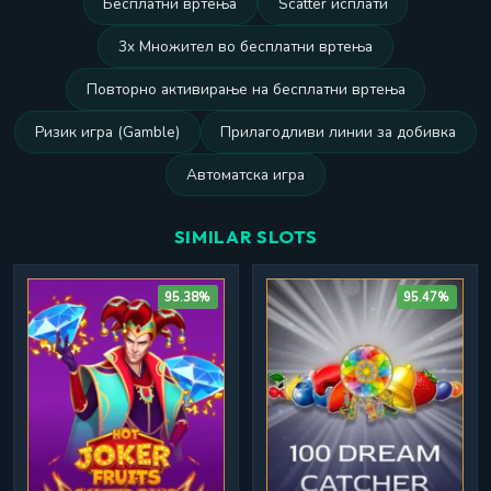
Бесплатни вртења
Scatter исплати
3x Множител во бесплатни вртења
Повторно активирање на бесплатни вртења
Ризик игра (Gamble)
Прилагодливи линии за добивка
Автоматска игра
SIMILAR SLOTS
95.38%
95.47%