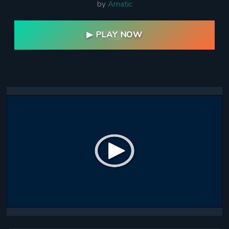
by
Amatic
▶ PLAY NOW