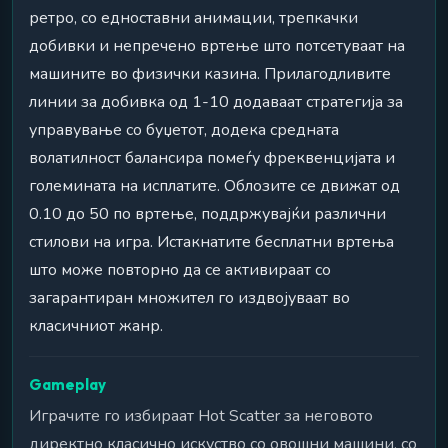
ретро, со едноставни анимации, трепкачки
добивки и непречено вртење што потсетуваат на
машините во физички казина. Прилагодливите
линии за добивка од 1-10 додаваат стратегија за
управување со буџетот, додека средната
волатилност балансира помеѓу фреквенцијата и
големината на исплатите. Облозите се движат од
0.10 до 50 по вртење, поддржувајќи различни
стилови на игра. Истакнатите бесплатни вртења
што може повторно да се активираат со
загарантиран множител го издвојуваат во
класичниот жанр.
Gameplay
Играчите го избираат Hot Scatter за неговото
директно класично искуство со овошни машини, со