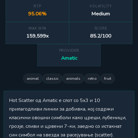
RTP
VOLATILITY
95.06%
Medium
MAX WIN
SCORE
159,599x
85.2/100
PROVIDER
Amatic
animal
classic
animals
retro
fruit
Hot Scatter од Amatic е слот со 5x3 и 10
прилагодливи линии за добивка, кој содржи
класични овошни симболи како цреши, лубеници,
грозје, сливи и црвени 7-ки, заедно со истакнат
син симбол на ѕвезда за расејување (scatter).