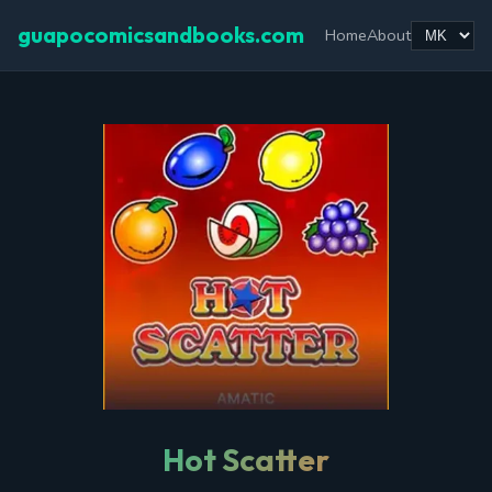
guapocomicsandbooks.com
Home
About
Hot Scatter