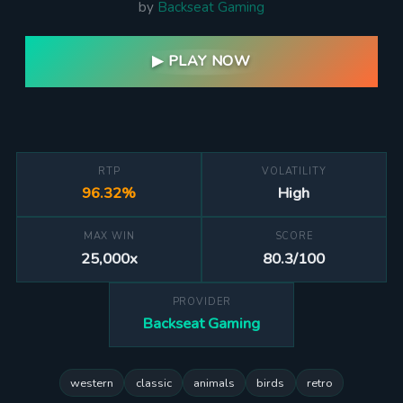
by
Backseat Gaming
▶ PLAY NOW
RTP
VOLATILITY
96.32%
High
MAX WIN
SCORE
25,000x
80.3/100
PROVIDER
Backseat Gaming
western
classic
animals
birds
retro