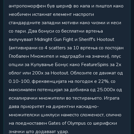
антропоморфен був шериф во капа и пиштол како
необичен истакнат елемент наспроти
стандардните западни мотиви како чизми и кеси
со пари. Два бонуси со бесплатни вртења
вклучуваат Midnight Gun Fight и Sheriff's Hootout
(активирани со 4 scatters за 10 вртења со постојан
Глобален Множител и надградби на значки), плус
опции за Купување Бонус како FeatureSpins за 2x
облог или 200x за Hootout. Облозите се движат од
0.10-100, фреквенцијата на погодок е 22%, со
максимален потенцијал за добивка од 25.000x од
ескалирачки множители во тестирањето. Играта
дава приоритет на директни каскадно-
множителски циклуси наместо сложеност, слично
на поедноставен Gates of Olympus со шерифски
значки што додаваат удар.