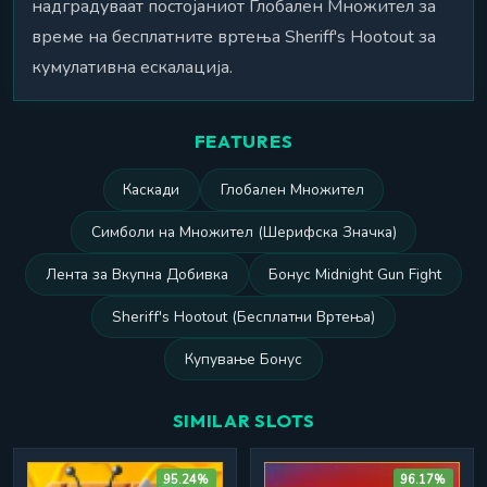
надградуваат постојаниот Глобален Множител за
време на бесплатните вртења Sheriff's Hootout за
кумулативна ескалација.
FEATURES
Каскади
Глобален Множител
Симболи на Множител (Шерифска Значка)
Лента за Вкупна Добивка
Бонус Midnight Gun Fight
Sheriff's Hootout (Бесплатни Вртења)
Купување Бонус
SIMILAR SLOTS
95.24%
96.17%