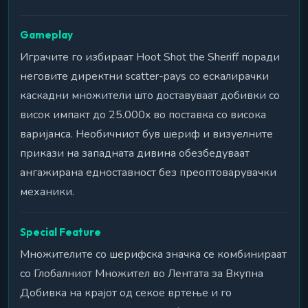
Gameplay
Играчите го избираат Hoot Shot the Sheriff поради
неговите директни scatter-pays со ескалирачки
каскадни множители што доставуваат добивки со
висок импакт до 25.000x во поставка со висока
варијанса. Необичниот був шериф и визуелните
прикази на западната дивина обезбедуваат
ангажирана едноставност без преоптоварувачки
механики.
Special Feature
Множителите со шерифска значка се комбинираат
со Глобалниот Множител во Лентата за Вкупна
Добивка на крајот од секое вртење и го