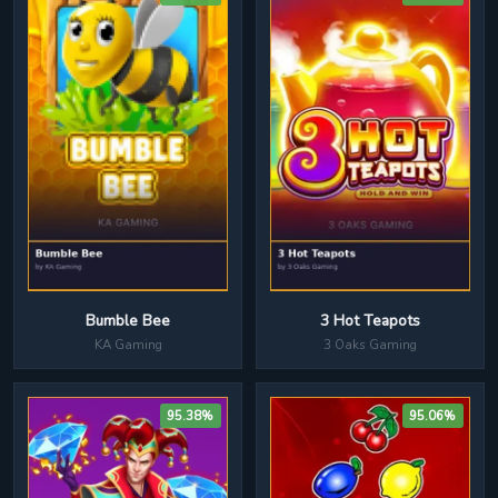
Bumble Bee
3 Hot Teapots
KA Gaming
3 Oaks Gaming
95.38%
95.06%