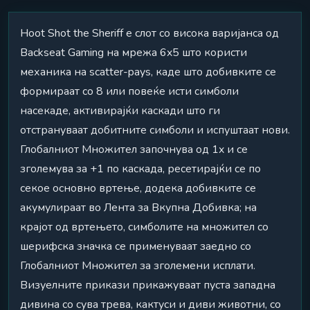
Hoot Shot the Sheriff е слот со висока варијанса од
Backseat Gaming на мрежа 6x5 што користи
механика на scatter-pays, каде што добивките се
формираат со 8 или повеќе исти симболи
насекаде, активирајќи каскади што ги
отстрануваат добитните симболи и испуштаат нови.
Глобалниот Множител започнува од 1x и се
зголемува за +1 по каскада, ресетирајќи се по
секое основно вртење, додека добивките се
акумулираат во Лента за Вкупна Добивка; на
крајот од вртењето, симболите на множител со
шерифска значка се применуваат заедно со
Глобалниот Множител за зголемени исплати.
Визуелните прикази прикажуваат пуста западна
дивина со сува трева, кактуси и диви животни, со