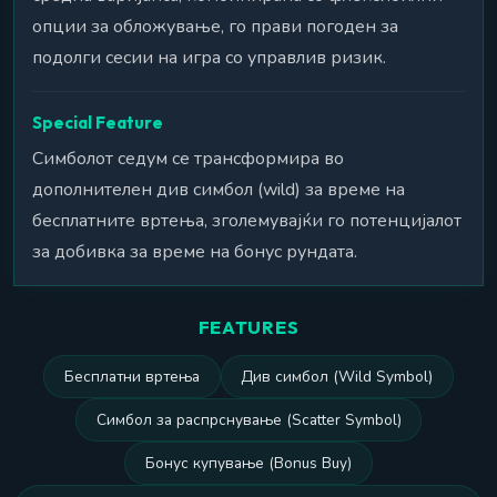
опции за обложување, го прави погоден за
подолги сесии на игра со управлив ризик.
Special Feature
Симболот седум се трансформира во
дополнителен див симбол (wild) за време на
бесплатните вртења, зголемувајќи го потенцијалот
за добивка за време на бонус рундата.
FEATURES
Бесплатни вртења
Див симбол (Wild Symbol)
Симбол за распрснување (Scatter Symbol)
Бонус купување (Bonus Buy)