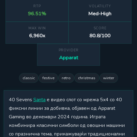
RTP
VOLATILITY
96.51%
Med-High
MAX WIN
SCORE
6,960x
80.8/100
PROVIDER
Apparat
classic
festive
retro
christmas
winter
40 Sevens
Santa
е видео слот со мрежа 5x4 со 40
фиксни линии за добивка, објавен од Apparat
Gaming во декември 2024 година. Играта
комбинира класични симболи од овошни машини
со празнична тема, прикажувајќи традиционални