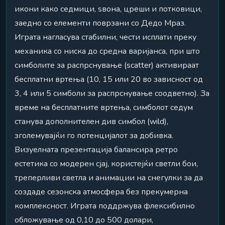
икони како седмици, ѕвона, цреши и потковици,
заедно со елементи поврзани со Дедо Мраз.
Играта нагласува стабилни, чести исплати преку
механика со ниска до средна варијанса, при што
симболите за распрснување (scatter) активираат
бесплатни вртења (10, 15 или 20 во зависност од
3, 4 или 5 симболи за распрснување соодветно). За
време на бесплатните вртења, симболот седум
станува дополнителен див симбол (wild),
зголемувајќи го потенцијалот за добивка.
Визуелната презентација балансира ретро
естетика со модерен сјај, користејќи светли бои,
треперливи светла и анимации на снегулки за да
создаде сезонска атмосфера без прекумерна
комплексност. Играта поддржува флексибилно
обложување од 0,10 до 500 долари,