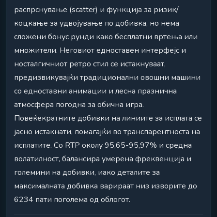
распрснување (scatter) и функција за ризик/
коцкање за удвојување по добивка, но нема
сложени бонус рунди како бесплатни вртења или
множители. Неговиот едноставен интерфејс и
носталгичниот ретро стил се истакнуваат,
предизвикувајќи традиционални овошни машини
со едноставни анимации и лесна празнична
атмосфера погодна за обична игра.
Повеќекратните добивки на линиите за исплата се
јасно истакнати, помагајќи во транспарентноста на
исплатите. Со RTP околу 95,65-95,97% и средна
волатилност, балансира умерена фреквенција и
големини на добивки, иако деталите за
максималната добивка варираат низ изворите до
6234 пати поголема од облогот.