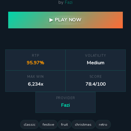
by
Fazi
▶ PLAY NOW
RTP
VOLATILITY
95.97%
Medium
MAX WIN
SCORE
6,234x
78.4/100
PROVIDER
Fazi
classic
festive
fruit
christmas
retro