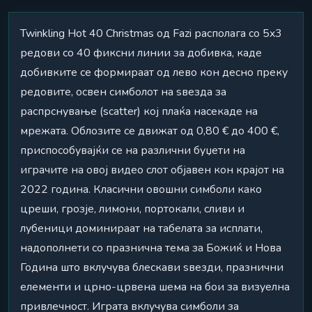
Twinkling Hot 40 Christmas од Fazi располага со 5x3
редови со 40 фиксни линии за добивка, каде
добивките се формираат од лево кон десно преку
редовите, освен симболот на ѕвезда за
распрснување (scatter) кој плаќа насекаде на
мрежата. Облозите се движат од 0,80 € до 400 €,
приспособувајќи се на различни буџети на
играчите на овој видео слот објавен кон крајот на
2022 година. Класични овошни симболи како
цреши, грозје, лимони, портокали, сливи и
лубеници доминираат на табелата за исплати,
надополнети со празнична тема за Божиќ и Нова
Година што вклучува блескави ѕвезди, празнични
елементи и црно-црвена шема на бои за визуелна
привлечност. Играта вклучува симболи за