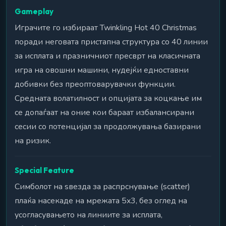
Gameplay
Играчите го избираат Twinkling Hot 40 Christmas
поради неговата пристапна структура со 40 линии
за исплата и празничниот пресврт на класичната
игра на овошни машини, нудејќи едноставни
добивки без преоптоварувачки функции.
Средната волатилност и опцијата за коцкање им
се допаѓаат на оние кои бараат избалансирани
сесии со потенцијал за продолжувања базирани
на ризик.
Special Feature
Симболот на ѕвезда за распрснување (scatter)
плаќа насекаде на мрежата 5x3, без оглед на
усогласувањето на линиите за исплата,