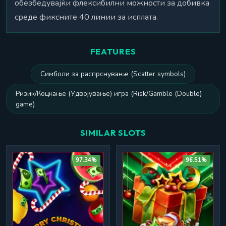
обезбедувајќи флексибилни можности за добивка
среде фиксните 40 линии за исплата.
FEATURES
Симболи за распрснување (Scatter symbols)
Ризик/Коцкање (Удвојување) игра (Risk/Gamble (Double)
game)
SIMILAR SLOTS
97.34%
96.51%