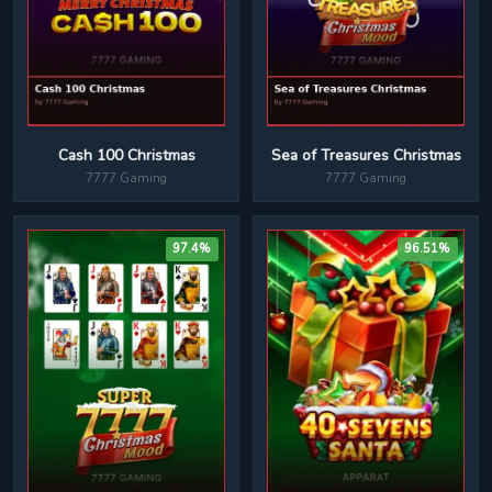
Cash 100 Christmas
Sea of Treasures Christmas
7777 Gaming
7777 Gaming
97.4%
96.51%