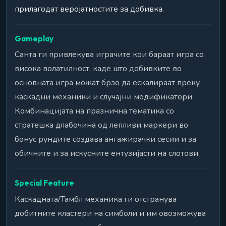
прилагодат веројатностите за добивка.
Gameplay
Санта ги привлекува играчите кои бараат игра со
висока волатилност, каде што добивките во
основната игра можат брзо да ескалираат преку
каскадни механики и случајни модификатори.
Комбинацијата на празнична тематика со
стратешка длабочина од лепливи маркери во
бонус рундите создава ангажирачки сесии и за
обичните и за искусните ентузијасти на слотови.
Special Feature
Каскадната/Тамбл механика ги отстранува
добитните кластери на симболи и им овозможува