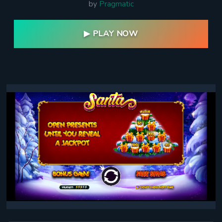
by
Pragmatic
▶ PLAY NOW