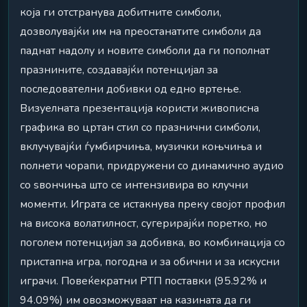
која ги отстранува добитните симболи,
дозволувајќи им на преостанатите симболи да
паднат надолу и новите симболи да ги пополнат
празнините, создавајќи потенцијал за
последователни добивки од едно вртење.
Визуелната презентација користи живописна
графика во цртан стил со празнични симболи,
вклучувајќи ѓумбирчиња, музички коњчиња и
полнети чорапи, придружени со динамично аудио
со ѕвончиња што се интензивира во клучни
моменти. Играта се истакнува преку својот профил
на висока волатилност, сугерирајќи поретко, но
поголем потенцијал за добивка, во комбинација со
пристапна игра, погодна и за обични и за искусни
играчи. Повеќекратни РТП поставки (95.92% и
94.09%) им овозможуваат на казината да ги