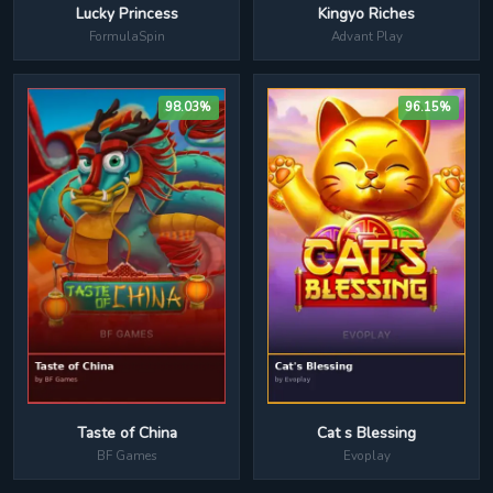
Lucky Princess
Kingyo Riches
FormulaSpin
Advant Play
98.03%
96.15%
Taste of China
Cat s Blessing
BF Games
Evoplay