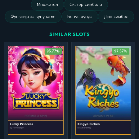
Множител
Скатер симболи
Функција за купување
Бонус рунда
Див симбол
SIMILAR SLOTS
95.77%
97.57%