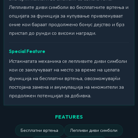
Лепливите диви симболи во бесплатните вртења и
опцијата за функција за купување привлекуваат
оние кои бараат продолжено бонус дејство и брз
пристап до рунди со високи награди.
Special Feature
Истакнатата механика се лепливите диви симболи
кои се заклучуваат на место за време на целата
функција на бесплатни вртења, овозможувајќи
постојана замена и акумулација на множители за
продолжен потенцијал за добивка.
FEATURES
Бесплатни вртења
Лепливи диви симболи