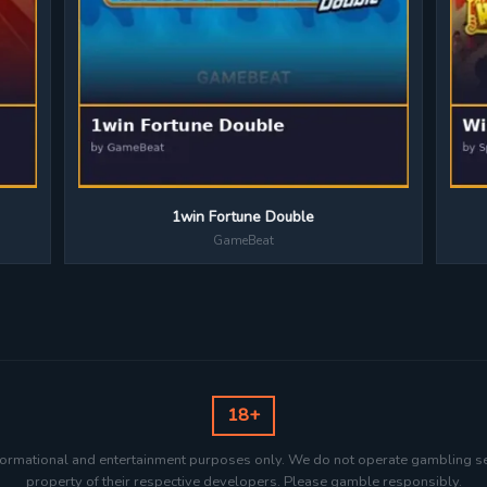
1win Fortune Double
GameBeat
18+
nformational and entertainment purposes only. We do not operate gambling s
property of their respective developers. Please gamble responsibly.