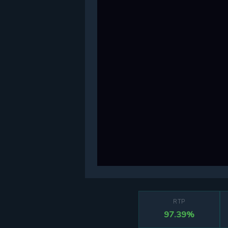
RTP
97.39%