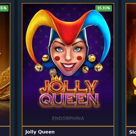
.05%
95.93%