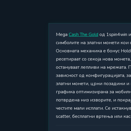
Mega
Cash The Gold
од 1spin4win 
симболите на златни монети кои с
Основната механика е бонус Hold 
ресетираат со секоја нова монет
остануваат лепливи на мрежата. 
зависност од конфигурацијата, за
златни монети, црни позадини и м
графика оптимизирана за мобилно
потврдена низ изворите, и покра
честите мали исплати. Се истакну
scatter, бесплатни вртења или ка