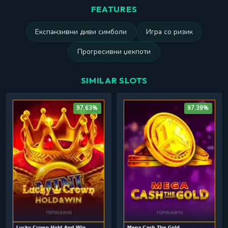
FEATURES
Експанзивни диви симболи
Игра со ризик
Прогресивни џекпоти
SIMILAR SLOTS
97.63%
97.39%