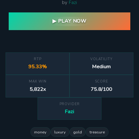
by
Fazi
▶ PLAY NOW
RTP
VOLATILITY
95.33%
Medium
MAX WIN
SCORE
5,822x
75.8/100
PROVIDER
Fazi
money
luxury
gold
treasure