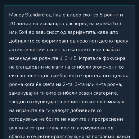
Money Standard од Fazi е видео слот со 5 ролни и
20 линии на исплата, со распоред на мрежа 5x3
или 5x4 во зависност од варијантата, каде што
добивките се формираат од лево кон десно преку
активни линии, освен за скатерите кои плаќаат
насекаде на ролните 1, 3 и 5. Играта се фокусира
на стандардни исплати на симболи зголемени со
експанзивен див симбол кој се протега низ целата
ролна кога ќе слета на 2-та, 3-та или 4-та ролна,
заменувајќи ги сите симболи освен скатерите,
заедно со функција за ризик што им овозможува
на играчите да ги удвојат добивките со
погодување на боите на картите и прогресивни
џекпоти со три нивоа кои се акумулираат од
облози и се активираат случајно за поголеми шанси