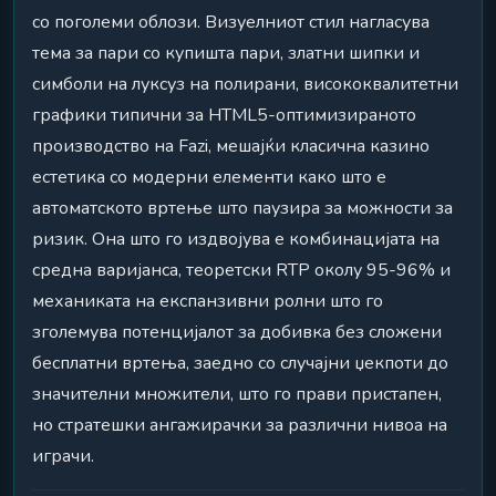
со поголеми облози. Визуелниот стил нагласува
тема за пари со купишта пари, златни шипки и
симболи на луксуз на полирани, висококвалитетни
графики типични за HTML5-оптимизираното
производство на Fazi, мешајќи класична казино
естетика со модерни елементи како што е
автоматското вртење што паузира за можности за
ризик. Она што го издвојува е комбинацијата на
средна варијанса, теоретски RTP околу 95-96% и
механиката на експанзивни ролни што го
зголемува потенцијалот за добивка без сложени
бесплатни вртења, заедно со случајни џекпоти до
значителни множители, што го прави пристапен,
но стратешки ангажирачки за различни нивоа на
играчи.