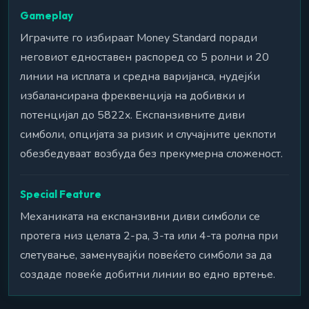
Gameplay
Играчите го избираат Money Standard поради
неговиот едноставен распоред со 5 ролни и 20
линии на исплата и средна варијанса, нудејќи
избалансирана фреквенција на добивки и
потенцијал до 5822x. Експанзивните диви
симболи, опцијата за ризик и случајните џекпоти
обезбедуваат возбуда без прекумерна сложеност.
Special Feature
Механиката на експанзивни диви симболи се
протега низ целата 2-ра, 3-та или 4-та ролна при
слетување, заменувајќи повеќето симболи за да
создаде повеќе добитни линии во едно вртење.