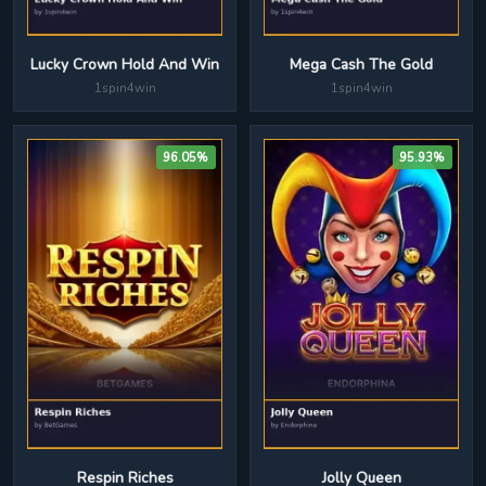
Lucky Crown Hold And Win
Mega Cash The Gold
1spin4win
1spin4win
96.05%
95.93%
Jolly Queen
Respin Riches