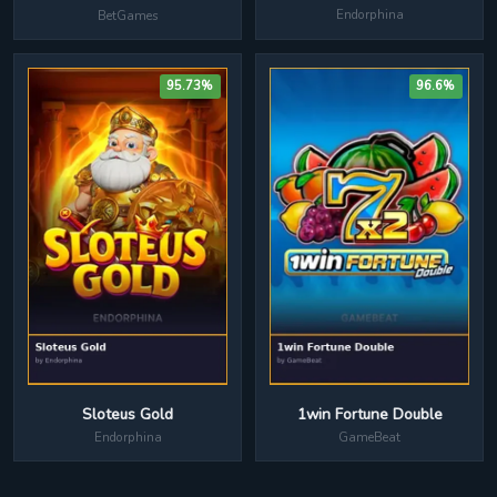
Endorphina
BetGames
95.73%
96.6%
1win Fortune Double
Sloteus Gold
GameBeat
Endorphina