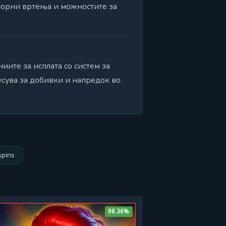
вторни вртења и можностите за
иите за исплата со систем за
есува за добивки и напредок во
spins
96.36%