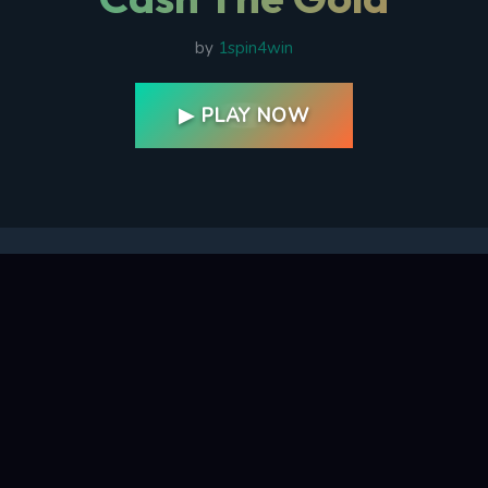
by
1spin4win
▶ PLAY NOW