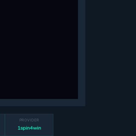
PROVIDER
1spin4win