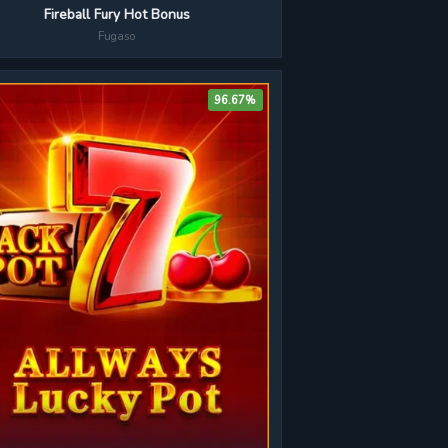
Fireball Fury Hot Bonus
Fugaso
96.67%