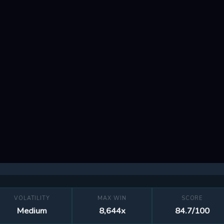
VOLATILITY
MAX WIN
SCORE
Medium
8,644x
84.7/100