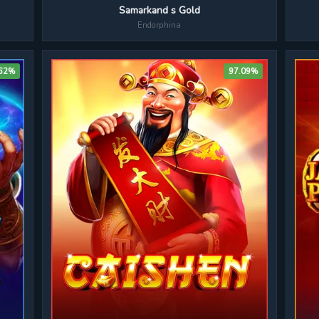
Samarkand s Gold
Endorphina
.62%
97.09%