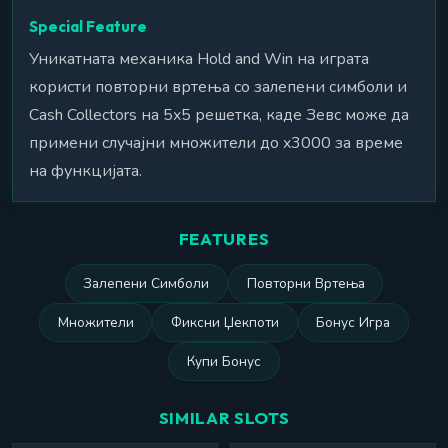
Special Feature
Уникатната механика Hold and Win на играта
користи повторни вртења со залепени симболи и
Cash Collectors на 5x5 решетка, каде Зевс може да
примени случајни множители до x3000 за време
на функцијата.
FEATURES
Залепени Симболи
Повторни Вртења
Множители
Фиксни Џекпоти
Бонус Игра
Купи Бонус
SIMILAR SLOTS