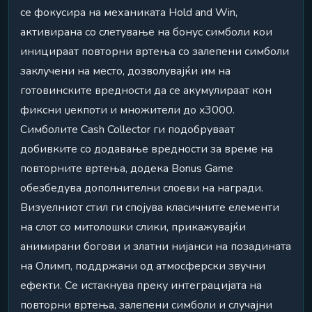
се фокусира на механиката Hold and Win,
активирана со слетување на бонус симболи кои
иницираат повторни вртења со залепени симболи
заклучени на место, дозволувајќи им на
готовинските вредности да се акумулираат кон
фиксни џекпоти и множители до x3000.
Симболите Cash Collector ги подобруваат
добивките со додавање вредности за време на
повторните вртења, додека Bonus Game
обезбедува дополнителни слоеви на награди.
Визуелниот стил ги спојува класичните елементи
на слот со митолошки слики, прикажувајќи
анимирани богови и златни нијанси на позадината
на Олимп, поддржани од атмосферски звучни
ефекти. Се истакнува преку интеграцијата на
повторни вртења, залепени симболи и случајни