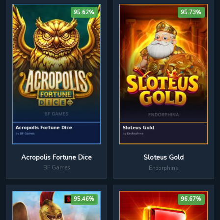
95.62%
95.73%
Acropolis Fortune Dice
Sloteus Gold
BF Games
Endorphina
95.46%
96.67%