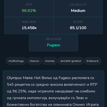
RTP
VOLATILITY
96.62%
Medium
MAX WIN
SCORE
15,458x
85.1/100
PROVIDER
Fugaso
mythology
classic
money
ancient-greece
treasure
Olympus Mania: Hot Bonus од Fugaso располага со
5x5 решетка со средно-висока волатилност и RTP
од 96.25%, каде играчите наидуваат на симболи
од грчката митологија, вклучувајќи го Зевс и
божествени богатства на планината Олимп. Играта