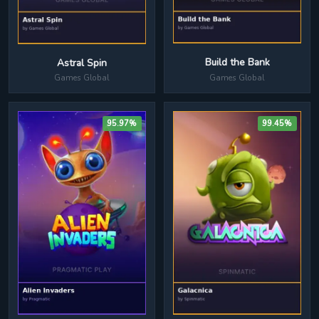
Build the Bank
Astral Spin
Games Global
Games Global
95.97%
99.45%