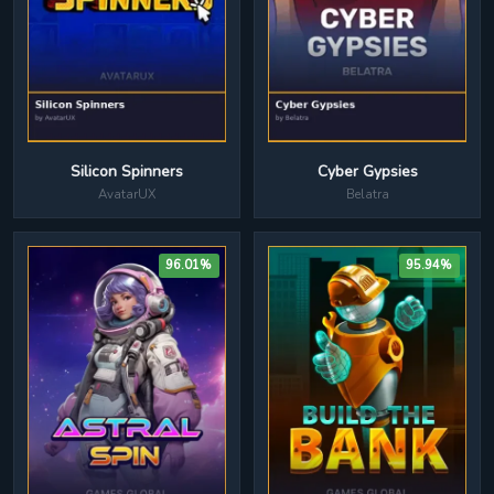
Silicon Spinners
Cyber Gypsies
AvatarUX
Belatra
96.01%
95.94%