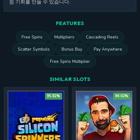
첨 기회를 만들 수 있습니다.
FEATURES
Free Spins
Multipliers
Cascading Reels
Scatter Symbols
Bonus Buy
Pay Anywhere
Free Spins Multiplier
SIMILAR SLOTS
95.82%
96.02%