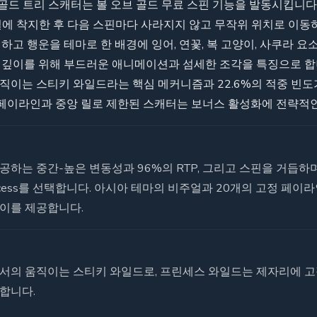
3개의 골드 트리 스캐터는 볼 오브 골드 무료 스핀 기능을 발동시킵니
릴에 착지한 후 다음 스핀마다 사라지지 않고 무작위 위치로 이동
하고 행운을 테마로 한 배경에 잉어, 연꽃, 복 고양이, 사쿠라 
 깊이를 위해 부드러운 애니메이션과 섬세한 조각을 특징으로 합니
직이는 스티키 와일드라는 핵심 메커니즘과 22.6%의 적중 빈도
정 페이라인과 중앙 릴로 제한된 스캐터는 보너스 활성화에 전략적
하는 중간-높은 변동성과 96%의 RTP, 그리고 스핀을 거듭하
rincess를 선택합니다. 아시아 테마의 비주얼과 20개의 고정 페
이를 제공합니다.
서의 움직이는 스티키 와일드로, 프린세스 와일드는 제자리에 
합니다.