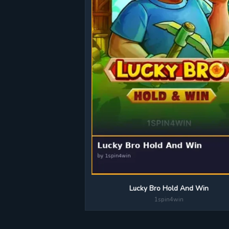
Lucky Bro Hold And Win
1spin4win