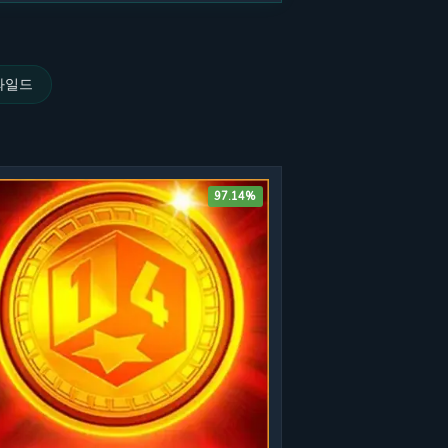
와일드
97.14%