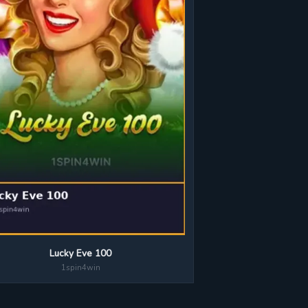
Lucky Eve 100
1spin4win