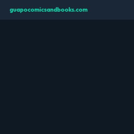
guapocomicsandbooks.com