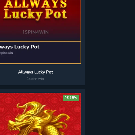
Allways Lucky Pot
1spin4win
96.18%