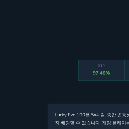
RTP
97.48%
Lucky Eve 100은 5x4 릴, 중간 
지 베팅할 수 있습니다. 게임 플레이