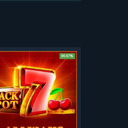
96.67%