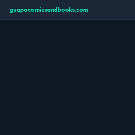
guapocomicsandbooks.com