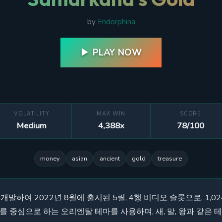
by
Endorphina
▶ PLAY NOW
VOLATILITY
MAX WIN
SCORE
Medium
4,388x
78/100
money
asian
ancient
gold
treasure
hina에서 개발하여 2022년 8월에 출시된 5릴, 4행 비디오 슬롯으로, 
 중심으로 하는 오리엔탈 테마를 사용하며, 새, 말, 왕과 같은 테