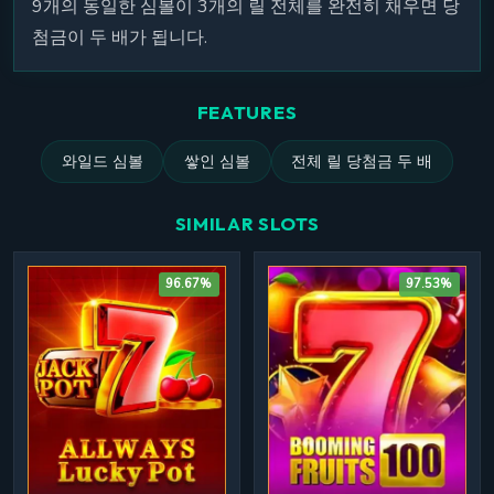
9개의 동일한 심볼이 3개의 릴 전체를 완전히 채우면 당
첨금이 두 배가 됩니다.
FEATURES
와일드 심볼
쌓인 심볼
전체 릴 당첨금 두 배
SIMILAR SLOTS
96.67%
97.53%