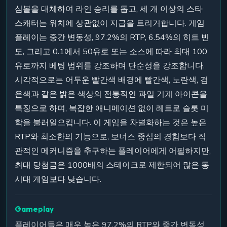
심볼을 대체하여 라인 승리를 돕고, 세 개 이상의 스타
스캐터는 위치에 상관없이 지급을 트리거합니다. 게임
플레이는 중간 변동성, 97.2%의 RTP, 6.54%의 히트 빈
도, 그리고 0.1에서 50유로 또는 소스에 따라 최대 100
유로까지 베팅 범위를 강조하며 단순성을 강조합니다.
시각적으로는 어두운 빨간색 배경에 빨간색, 노란색, 검
은색과 같은 밝은 색상의 전통적인 과일 기계 아이콘을
특징으로 하며, 복잡한 애니메이션 없이 레트로 슬롯 미
학을 불러일으킵니다. 이 게임을 차별화하는 것은 높은
RTP와 최소한의 기능으로, 보너스 중심의 경험보다 직
관적인 메커니즘을 추구하는 플레이어에게 어필하지만,
최대 당첨금은 1000배의 스테이크로 제한되어 많은 동
시대 게임보다 낮습니다.
Gameplay
플레이어들은 매우 높은 97.2%의 RTP와 중간 변동성