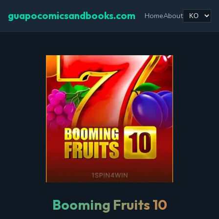
guapocomicsandbooks.com
Home
About
Booming Fruits 10