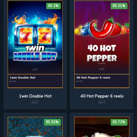
95.2%
95.31%
40 Hot Pepper 6 reels
1win Double Hot
AGT
AGT
95.02%
95.72%