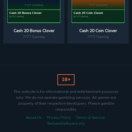
Cash 20 Coin Clover
Cash 20 Bonus Clover
7777 Gaming
7777 Gaming
18+
This website is for informational and entertainment purposes
only. We do not operate gambling services. All games are
property of their respective developers. Please gamble
responsibly.
About Us
·
Privacy Policy
·
Terms of Service
·
BeGambleAware.org