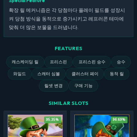
Special Feature
확장 릴 메커니즘은 각 당첨마다 플레이 필드를 성장시
켜 당첨 방식을 동적으로 증가시키고 레프러콘 테마에
맞춰 더 많은 보물을 드러냅니다.
FEATURES
캐스케이딩 릴
프리스핀
프리스핀 승수
승수
와일드
스캐터 심볼
클러스터 페이
동적 릴
릴셋 변경
구매 기능
SIMILAR SLOTS
95.35%
96.69%