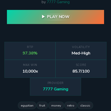
by
7777 Gaming
▶ PLAY NOW
RTP
VOLATILITY
97.38%
Med-High
MAX WIN
SCORE
10,000x
85.7/100
PROVIDER
7777 Gaming
egyptian
fruit
money
retro
classic