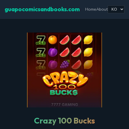
guapocomicsandbooks.com
Home
About
Crazy 100 Bucks