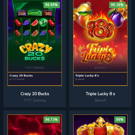
96.69%
96.26%
Crazy 20 Bucks
Triple Lucky 8 s
7777 Gaming
Betsoft
96.73%
96%