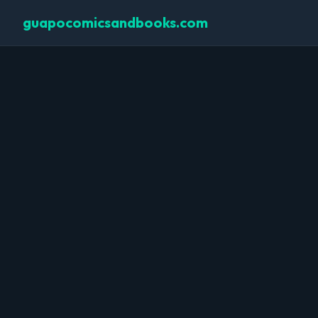
guapocomicsandbooks.com