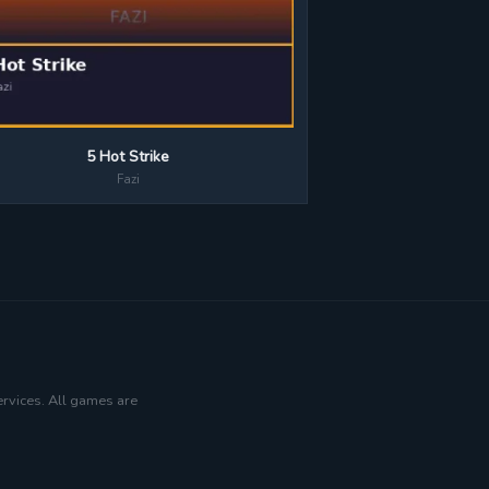
5 Hot Strike
Fazi
ervices. All games are