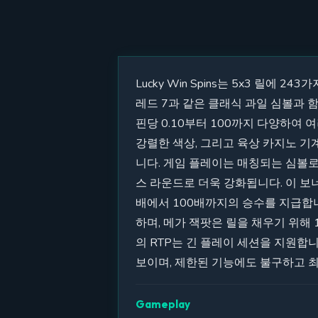
Lucky Win Spins는 5x3 릴에
레드 7과 같은 클래식 과일 심볼과 
핀당 0.10부터 100까지 다양하여
강렬한 색상, 그리고 육상 카지노 
니다. 게임 플레이는 매칭되는 심볼로
스 라운드로 더욱 강화됩니다. 이 보
배에서 100배까지의 승수를 지급합니
하며, 메가 잭팟은 릴을 채우기 위해
의 RTP는 긴 플레이 세션을 지원합
보이며, 제한된 기능에도 불구하고 최
Gameplay