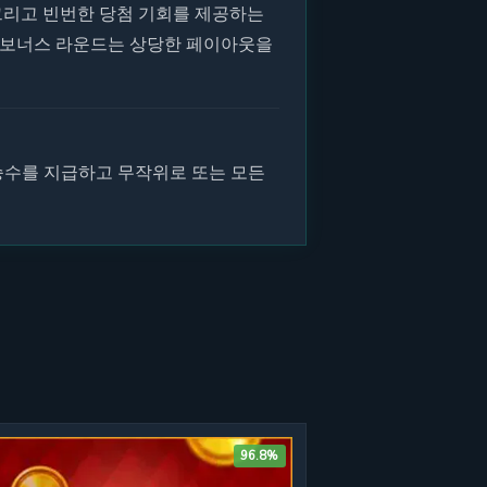
그리고 빈번한 당첨 기회를 제공하는
 갖춘 보너스 라운드는 상당한 페이아웃을
 승수를 지급하고 무작위로 또는 모든
96.8%