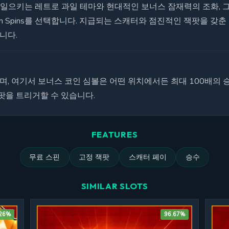
러일으키는 레트로 과일 테마와 현대적인 보너스 잠재력의 조화, 
 Win Spins를 선택합니다. 지급되는 스캐터와 점진적인 잭팟을
니다.
, 여기서 보너스 코인 심볼은 어떤 위치에서든 최대 100배의
잭팟을 트리거할 수 있습니다.
FEATURES
무료 스핀
고정 잭팟
스캐터 페이
승수
SIMILAR SLOTS
.26%
96.67%