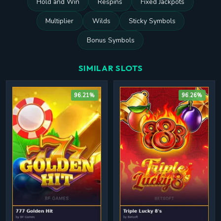
Hold and Win
Respins
Fixed Jackpots
Multiplier
Wilds
Sticky Symbols
Bonus Symbols
SIMILAR SLOTS
96.21%
96.26%