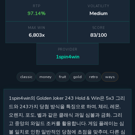
RTP
VOLATILITY
97.14%
Medium
MAX WIN
SCORE
6,803x
83/100
PROVIDER
1spin4win
classic
money
fruit
gold
retro
ways
1spin4win의 Golden Joker 243 Hold & Win은 5x3 그리
드와 243가지 당첨 방식을 특징으로 하며, 체리, 레몬,
오렌지, 포도, 벨과 같은 클래식 과일 심볼과 금화, 그리
고 중앙의 와일드 조커를 활용합니다. 게임 플레이는 심
볼 일치로 인한 일반적인 당첨에 초점을 맞추며, 다른 심