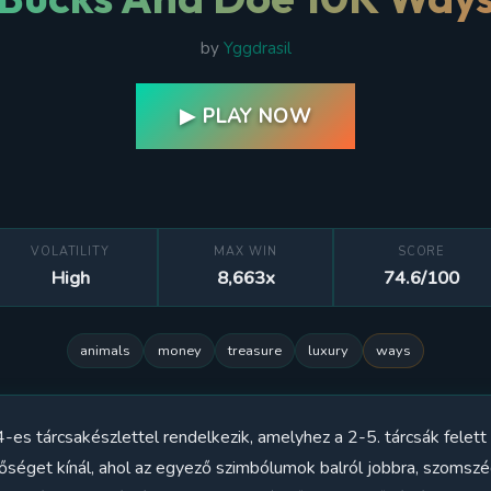
by
Yggdrasil
▶ PLAY NOW
VOLATILITY
MAX WIN
SCORE
High
8,663x
74.6/100
animals
money
treasure
luxury
ways
 tárcsakészlettel rendelkezik, amelyhez a 2-5. tárcsák felett e
tőséget kínál, ahol az egyező szimbólumok balról jobbra, szoms