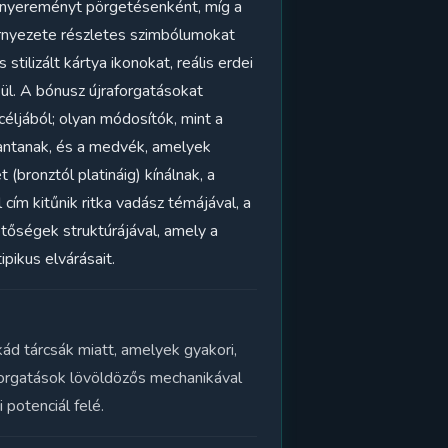
bb nyereményt pörgetésenként, míg a
rnyezete részletes szimbólumokat
tilizált kártya ikonokat, reális erdei
ül. A bónusz újraforgatásokat
céljából; olyan módosítók, mint a
bantanak, és a medvék, amelyek
bronztól platináig) kínálnak, a
cím kitűnik ritka vadász témájával, a
etőségek struktúrájával, amely a
pikus elvárásait.
d tárcsák miatt, amelyek gyakori,
aforgatások lövöldözős mechanikával
 potenciál felé.