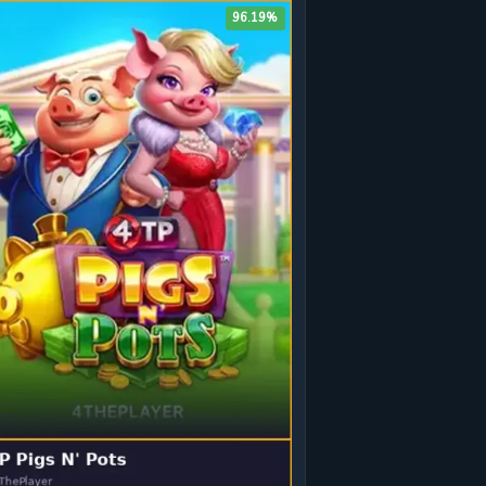
96.19%