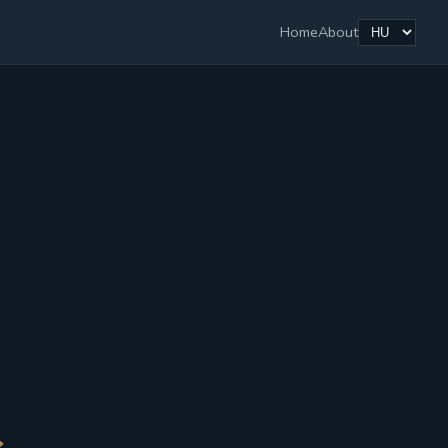
Home
About
s