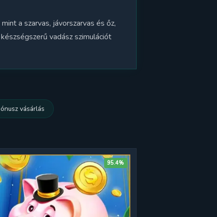
mint a szarvas, jávorszarvas és őz,
, készségszerű vadász szimulációt
ónusz vásárlás
95.4%