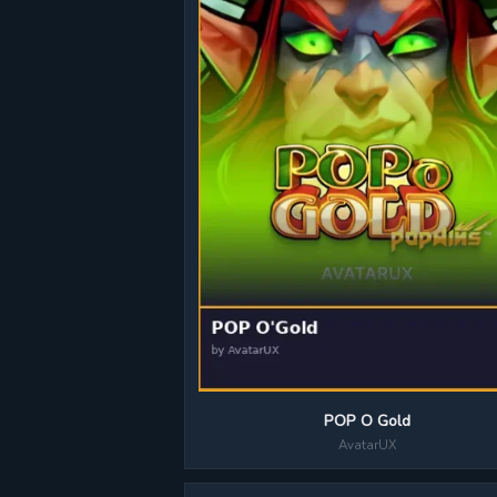
POP O Gold
AvatarUX