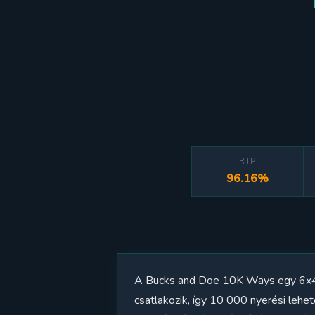
RTP
96.16%
A Bucks and Doe 10K Ways egy 6x4-es
csatlakozik, így 10 000 nyerési lehe