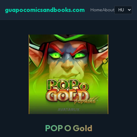
guapocomicsandbooks.com
Home
About
POP O Gold