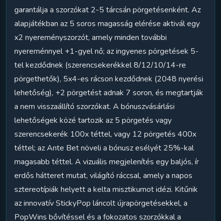
garantálja a szorzókat 2-5 tárcsán pörgetésenként. Az
alapjátékban az 5 soros magasság elérése aktivál egy
x2 nyereményszorzót, amely minden további
nyereménnyel +1-gyel nő; az ingyenes pörgetések 5-
tel kezdődnek (szerencsekerékkel 8/12/10/14-re
pörgethetők), 5x4-es rácson kezdődnek (2048 nyerési
lehetőség), +2 pörgetést adnak 7 soron, és megtartják
a nem visszaállító szorzókat. A bónuszvásárlási
lehetőségek közé tartozik az 5 pörgetés vagy
szerencsekerék 100x téttel, vagy 12 pörgetés 400x
téttel; az Ante Bet növeli a bónusz esélyét 25%-kal
magasabb téttel. A vizuális megjelenítés egy baljós, ír
erdős hátteret mutat, világító ráccsal, amely a napos
sztereotípiák helyett a kelta misztikumot idézi. Kitűnik
az innovatív StickyPop láncolt újrapörgetésekkel, a
PopWins bővítéssel és a fokozatos szorzókkal a