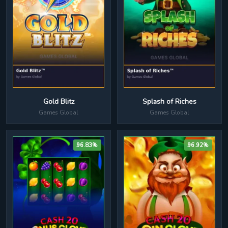
Splash of Riches
Gold Blitz
Games Global
Games Global
96.83%
96.92%