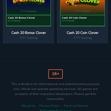
Cash 20 Coin Clover
Cash 20 Bonus Clover
7777 Gaming
7777 Gaming
18+
This website is for informational and entertainment purposes
only. We do not operate gambling services. All games are
property of their respective developers. Please gamble
responsibly.
About Us
·
Privacy Policy
·
Terms of Service
·
BeGambleAware.org