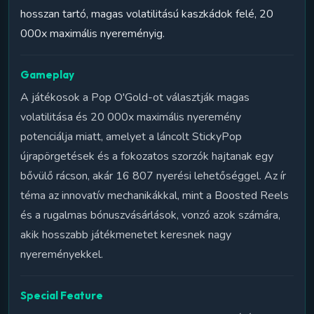
hosszan tartó, magas volatilitású kaszkádok felé, 20
000x maximális nyereményig.
Gameplay
A játékosok a Pop O'Gold-ot választják magas
volatilitása és 20 000x maximális nyeremény
potenciálja miatt, amelyet a láncolt StickyPop
újrapörgetések és a fokozatos szorzók hajtanak egy
bővülő rácson, akár 16 807 nyerési lehetőséggel. Az ír
téma az innovatív mechanikákkal, mint a Boosted Reels
és a rugalmas bónuszvásárlások, vonzó azok számára,
akik hosszabb játékmenetet keresnek nagy
nyereményekkel.
Special Feature