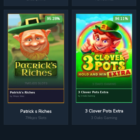
95.28%
96.11%
3 Clover Pots Extra
Patrick s Riches
3 Oaks Gaming
7Mojos Slots