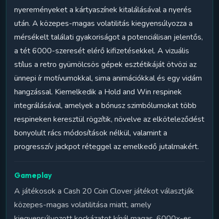
nyereményeket a kártyaszínek kitalálásával a nyerés
után. A közepes-magas volatilitás kiegyensúlyozza a
mérsékelt találati gyakoriságot a potenciálisan jelentős,
a tét 6000-szeresét elérő kifizetésekkel. A vizuális
stílus a retro gyümölcsös gépek esztétikáját ötvözi az
ünnepi ír motívumokkal, sima animációkkal és egy vidám
hangzással. Kiemelkedik a Hold and Win respinek
integrálásával, amelyek a bónusz szimbólumokat több
respineken keresztül rögzítik, növelve az elköteleződést
bonyolult rács módosítások nélkül, valamint a
progresszív jackpot réteggel az emelkedő jutalmakért.
Gameplay
A játékosok a Cash 20 Coin Clover játékot választják
közepes-magas volatilitása miatt, amely
kiegyensúlyozott kockázatot kínál magas, 6000x-es