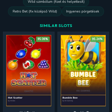
Wild szimbólum (fizet és helyettesít)
Retro Bet (fix középső Wild)
Ingyenes pörgetések
SIMILAR SLOTS
95.06%
95.24%