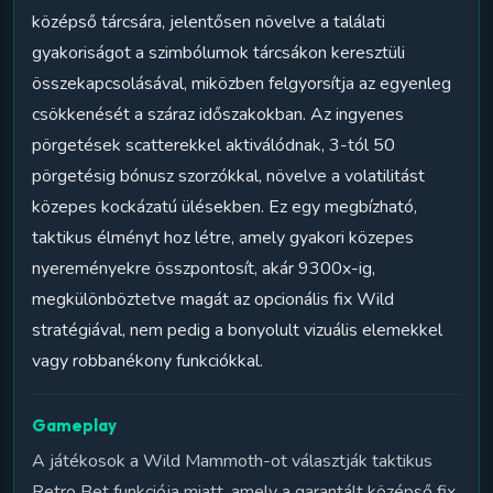
középső tárcsára, jelentősen növelve a találati
gyakoriságot a szimbólumok tárcsákon keresztüli
összekapcsolásával, miközben felgyorsítja az egyenleg
csökkenését a száraz időszakokban. Az ingyenes
pörgetések scatterekkel aktiválódnak, 3-tól 50
pörgetésig bónusz szorzókkal, növelve a volatilitást
közepes kockázatú ülésekben. Ez egy megbízható,
taktikus élményt hoz létre, amely gyakori közepes
nyereményekre összpontosít, akár 9300x-ig,
megkülönböztetve magát az opcionális fix Wild
stratégiával, nem pedig a bonyolult vizuális elemekkel
vagy robbanékony funkciókkal.
Gameplay
A játékosok a Wild Mammoth-ot választják taktikus
Retro Bet funkciója miatt, amely a garantált középső fix