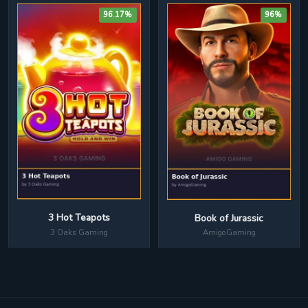
96.17%
96%
3 Hot Teapots
Book of Jurassic
3 Oaks Gaming
AmigoGaming