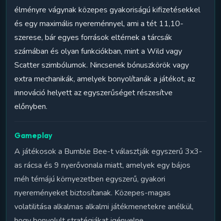
élményre vágynak közepes gyakoriságú kifizetésekkel
és egy maximális nyereménnyel, ami a tét 11,10-
szerese, bár egyes források eltérnek a tárcsák
számában és olyan funkciókban, mint a Wild vagy
Scatter szimbólumok. Nincsenek bónuszkörök vagy
extra mechanikák, amelyek bonyolítanák a játékot, az
innováció helyett az egyszerűséget részesítve
előnyben.
Gameplay
A játékosok a Bumble Bee-t választják egyszerű 3x3-
as rácsa és 9 nyerővonala miatt, amelyek egy bájos
méh témájú környezetben egyszerű, gyakori
nyereményeket biztosítanak. Közepes-magas
volatilitása alkalmas alkalmi játékmenetekre anélkül,
hogy bonyolult stratégiákat igényelne.