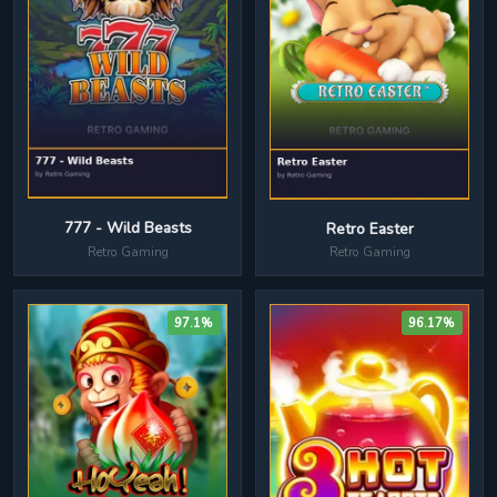
777 - Wild Beasts
Retro Easter
Retro Gaming
Retro Gaming
97.1%
96.17%