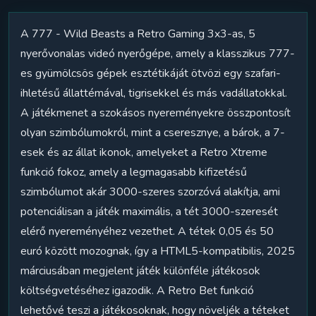
A 777 - Wild Beasts a Retro Gaming 3x3-as, 5
nyerővonalas videó nyerőgépe, amely a klasszikus 777-
es gyümölcsös gépek esztétikáját ötvözi egy szafari-
ihletésű állattémával, tigrisekkel és más vadállatokkal.
A játékmenet a szokásos nyereményekre összpontosít
olyan szimbólumokról, mint a cseresznye, a bárok, a 7-
esek és az állat ikonok, amelyeket a Retro Xtreme
funkció fokoz, amely a legmagasabb kifizetésű
szimbólumot akár 3000-szeres szorzóvá alakítja, ami
potenciálisan a játék maximális, a tét 3000-szeresét
elérő nyereményéhez vezethet. A tétek 0,05 és 50
euró között mozognak, így a HTML5-kompatibilis, 2025
márciusában megjelent játék különféle játékosok
költségvetéséhez igazodik. A Retro Bet funkció
lehetővé teszi a játékosoknak, hogy növeljék a téteket