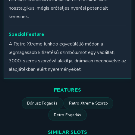
nosztalgikus, mégis erőteljes nyerési potenciált
keresnek.
Special Feature
A Retro Xtreme funkció egyedülálló módon a
legmagasabb kifizetésű szimbólumot egy vadállati,
3000-szeres szorzóvá alakítja, drámaian megnövelve az
alapjátékban elért nyereményeket.
FEATURES
Bónusz Fogadás
Retro Xtreme Szorzó
Retro Fogadás
SIMILAR SLOTS