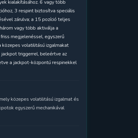
ek kialakításához. 6 vagy több
óhoz, 3 respint biztosítva speciális
sével zárulva; a 15 pozíció teljes
 három vagy több aktiválja a
 friss megjelenéssel, egyszerű
 közepes volatilitású izgalmakat
ackpot triggerrel, beleértve az
etve a jackpot-központú respinekkel
amely közepes volatilitású izgalmat és
ackpotok egyszerű mechanikával