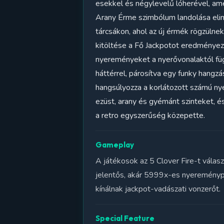
esekkel és négylevelű lóherével, a
Arany Érme szimbólum landolása elindí
tárcsákon, ahol az új érmék rögzülnek 
kitöltése a Fő Jackpotot eredményezi.
nyereményeket a nyerővonalaktól függ
háttérrel, párosítva egy funky hangz
hangsúlyozza a korlátozott számú nye
ezüst, arany és gyémánt szinteket, 
a retro egyszerűség közepette.
Gameplay
A játékosok az 5 Clover Fire-t válasz
jelentős, akár 5999x-es nyereménypo
kínálnak jackpot-vadászati vonzerőt.
Special Feature