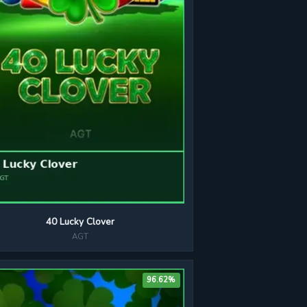
40 Lucky Clover
AGT
96.62%