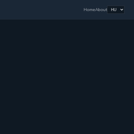
Home
About