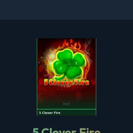
5 Clover Fire