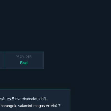
PROVIDER
Fazi
sát és 5 nyerővonalat kínál,
s harangok, valamint magas értékű 7-