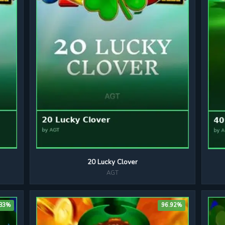
20 Lucky Clover
AGT
.83%
96.92%