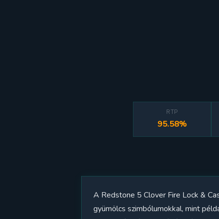
RTP
95.58%
A Redstone 5 Clover Fire Lock & Cash 
gyümölcs szimbólumokkal, mint példáu