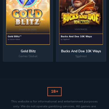
Gold Blitz
Bucks And Doe 10K Ways
Games Global
Yggdrasil
18+
This website is for informational and entertainment purposes
only. We do not operate gambling services. All games are