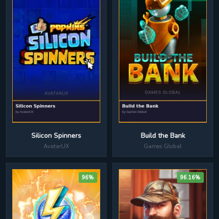
Build the Bank
Silicon Spinners
Games Global
AvatarUX
96%
96.16%