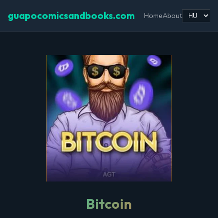
guapocomicsandbooks.com
Home
About
Bitcoin