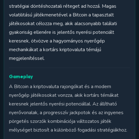
stratégiai döntéshozatali réteget ad hozzá. Magas
volatilitású játékmenetével a Bitcoin a tapasztalt
játékosokat célozza meg, akik alacsonyabb találati
gyakoriság ellenére is jelentős nyerési potenciált
keresnek, ötvözve a hagyományos nyerőgép
mechanikákat a kortárs kriptovaluta témájú
megjelenítéssel.
Gameplay
A Bitcoin a kriptovaluta rajongókat és a modern
nyerőgép játékosokat vonzza, akik kortárs témákat
keresnek jelentős nyerési potenciállal. Az állítható
nyerővonalak, a progresszív jackpotok és az ingyenes
pörgetés szorzók kombinációja változatos játék
mélységet biztosít a különböző fogadási stratégiákhoz.