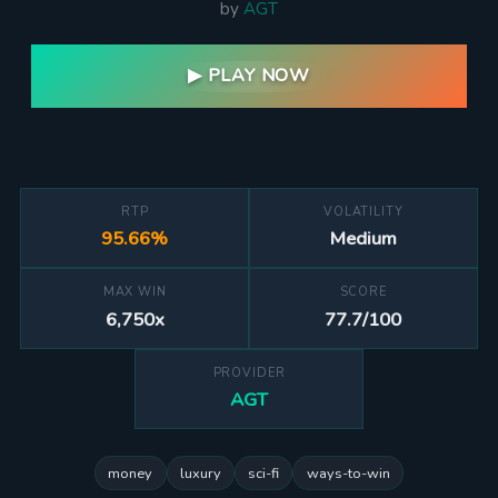
by
AGT
▶ PLAY NOW
RTP
VOLATILITY
95.66%
Medium
MAX WIN
SCORE
6,750x
77.7/100
PROVIDER
AGT
money
luxury
sci-fi
ways-to-win