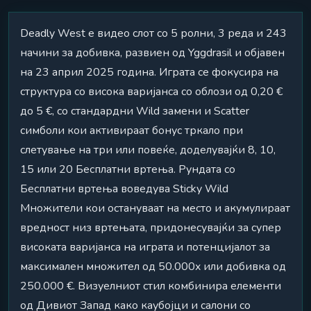
Deadly West е видео слот со 5 ролни, 3 реда и 243
начини за добивка, развиен од Yggdrasil и објавен
на 23 април 2025 година. Играта се фокусира на
структура со висока варијанса со облози од 0,20 €
до 5 €, со стандардни Wild замени и Scatter
симболи кои активираат бонус тркало при
слетување на три или повеќе, доделувајќи 8, 10,
15 или 20 Бесплатни вртења. Рундата со
Бесплатни вртења воведува Sticky Wild
Множители кои остануваат на место и акумулираат
вредност низ вртењата, придонесувајќи за супер
високата варијанса на играта и потенцијалот за
максимален множител од 50.000x или добивка од
250.000 €. Визуелниот стил комбинира елементи
од Дивиот Запад како каубојци и салони со