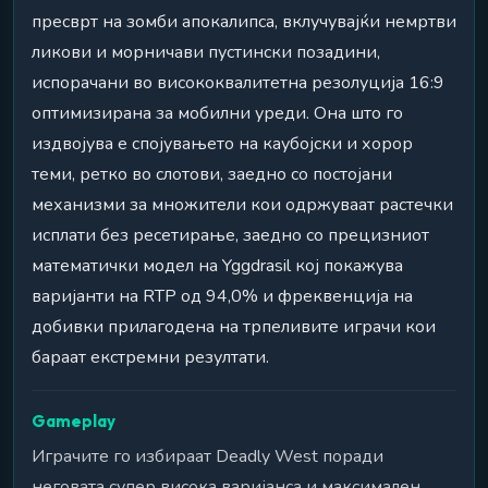
пресврт на зомби апокалипса, вклучувајќи немртви
ликови и морничави пустински позадини,
испорачани во висококвалитетна резолуција 16:9
оптимизирана за мобилни уреди. Она што го
издвојува е спојувањето на каубојски и хорор
теми, ретко во слотови, заедно со постојани
механизми за множители кои одржуваат растечки
исплати без ресетирање, заедно со прецизниот
математички модел на Yggdrasil кој покажува
варијанти на RTP од 94,0% и фреквенција на
добивки прилагодена на трпеливите играчи кои
бараат екстремни резултати.
Gameplay
Играчите го избираат Deadly West поради
неговата супер висока варијанса и максимален