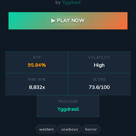
by
Yggdrasil
▶ PLAY NOW
RTP
VOLATILITY
95.84%
High
MAX WIN
SCORE
8,832x
73.6/100
PROVIDER
Yggdrasil
western
cowboys
horror