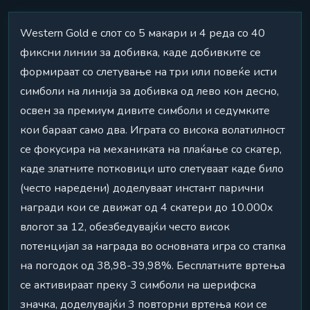
Western Gold е слот со 5 макари и 4 реда со 40
фиксни линии за добивка, каде добивките се
формираат со слетување на три или повеќе исти
симболи на линија за добивка од лево кон десно,
освен за премиум дивите симболи и седумките
кои бараат само два. Играта со висока волатилност
се фокусира на механиката на плаќање со скатер,
каде златните потковици што слетуваат каде било
(често наредени) доделуваат инстант парични
награди кои се движат од 4 скатери до 10.000x
влогот за 12, обезбедувајќи често висок
потенцијал за награда во основната игра со стапка
на погодок од 38,98-39,98%. Бесплатните вртења
се активираат преку 3 симболи на шерифска
значка, доделувајќи 3 повторни вртења кои се