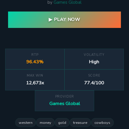
by
Games Global
▶ PLAY NOW
RTP
VOLATILITY
96.43%
High
MAX WIN
SCORE
12,673x
77.4/100
PROVIDER
Games Global
western
money
gold
treasure
cowboys