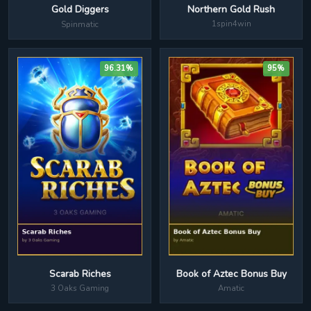
Northern Gold Rush
Gold Diggers
1spin4win
Spinmatic
96.31%
95%
Book of Aztec Bonus Buy
Scarab Riches
Amatic
3 Oaks Gaming