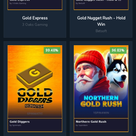
Gold Express
Gold Nugget Rush - Hold
Win
3 Oaks Gaming
Betsoft
99.48%
96.83%