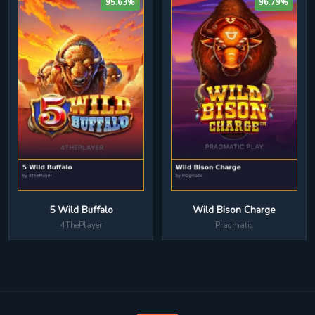
95.63%
96.79%
Wild Bison Charge
5 Wild Buffalo
Pragmatic
4ThePlayer