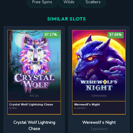
Free Spins
Wilds
Scatters
SIMILAR SLOTS
97.17%
97.66%
Werewolf s Night
Crystal Wolf Lightning
Chase
1spin4win