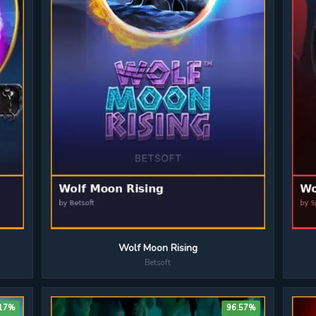
Wolf Moon Rising
Betsoft
.17%
96.57%