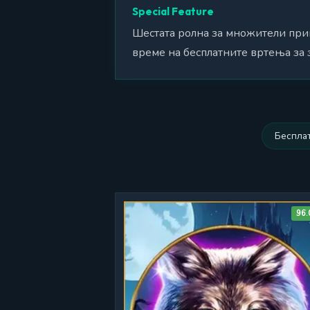
Special Feature
Шестата ролна за множители прим
време на бесплатните вртења за 
Беспла
96