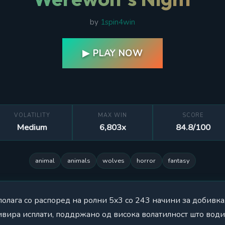
by
1spin4win
▶ PLAY NOW
VOLATILITY
MAX WIN
SCORE
Medium
6,803x
84.8/100
animal
animals
wolves
horror
fantasy
сполага со распоред на ролни 5x3 со 243 начини за добивка
ивира исплати, поддржано од висока волатилност што води