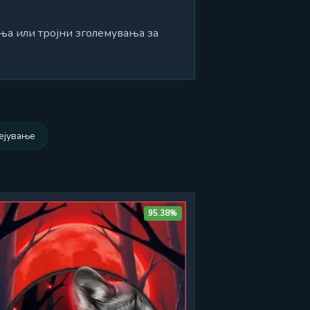
ња или тројни зголемувања за
ејување
95.38%