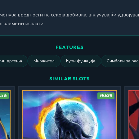
енува вредности на секоја добивка, вклучувајќи удвојува
зголемени исплати.
FEATURES
тни вртења
Множител
Купи функција
Симболи за рас
SIMILAR SLOTS
.03%
96.53%