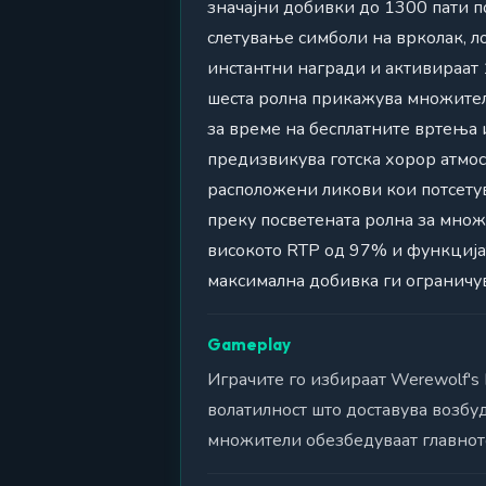
значајни добивки до 1300 пати по
слетување симболи на врколак, ло
инстантни награди и активираат 1
шеста ролна прикажува множители
за време на бесплатните вртења
предизвикува готска хорор атмос
расположени ликови кои потсетув
преку посветената ролна за множ
високото RTP од 97% и функцијат
максимална добивка ги ограничув
Gameplay
Играчите го избираат Werewolf's
волатилност што доставува возбу
множители обезбедуваат главнот