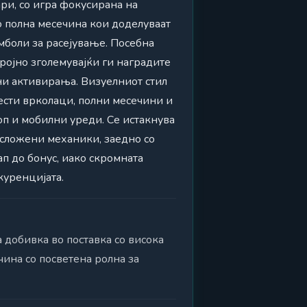
ари, со игра фокусирана на
со полна месечина кои доделуваат
имболи за расејување. Посебна
ројно зголемувајќи ги наградите
ни активирања. Визуелниот стил
ести врколаци, полни месечини и
оп и мобилни уреди. Се истакнува
 сложени механики, заедно со
п до бонус, иако скромната
куренцијата.
 добивка во поставка со висока
чина со посветена ролна за