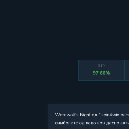
RTP
97.66%
Werewolf's Night од 1spin4win ра
симболите од лево кон десно акт