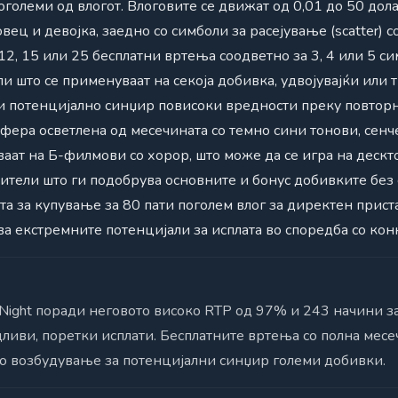
големи од влогот. Влоговите се движат од 0,01 до 50 дол
вец и девојка, заедно со симболи за расејување (scatter) 
2, 15 или 25 бесплатни вртења соодветно за 3, 4 или 5 с
 што се применуваат на секоја добивка, удвојувајќи или т
 и потенцијално синџир повисоки вредности преку повтор
фера осветлена од месечината со темно сини тонови, сенч
аат на Б-филмови со хорор, што може да се игра на дескт
ители што ги подобрува основните и бонус добивките без
а за купување за 80 пати поголем влог за директен приста
а екстремните потенцијали за исплата во споредба со кон
 Night поради неговото високо RTP од 97% и 243 начини за
дливи, поретки исплати. Бесплатните вртења со полна месе
о возбудување за потенцијални синџир големи добивки.