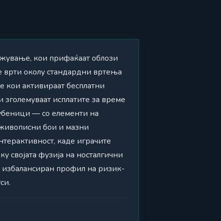
ложување, кои прифаќаат облози
се врти околу стандардни вртења
е кои активираат бесплатни
 зголемуваат исплатите за време
лубеници — со елементи на
 живописни бои и мазни
нтерактивност, каде играчите
ку својата фузија на носталгични
и избалансиран профил на ризик-
си.