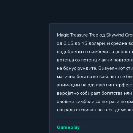
Magic Treasure Tree од Skywind 
од 0,15 до 45 долари, и средна 
подобрени со симболи за џекпот 
вртења со потенцијални повторн
на бонус рундите. Визуелниот ст
магично богатство како што се б
анимации на одзивен интерфејс п
веројатно собираат богатства или
овошни симболи со потраги по фа
награда отсликан во тест-демо ш
Gameplay