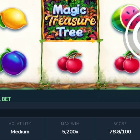
VOLATILITY
MAX WIN
SCORE
Medium
5,200x
78.8/100