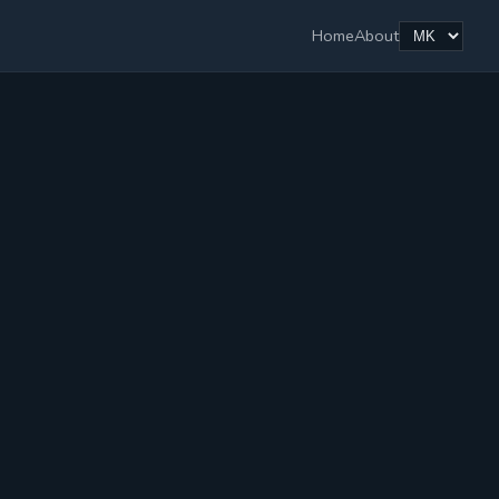
Home
About