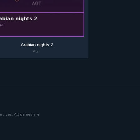
Arabian nights 2
AGT
ervices. All games are