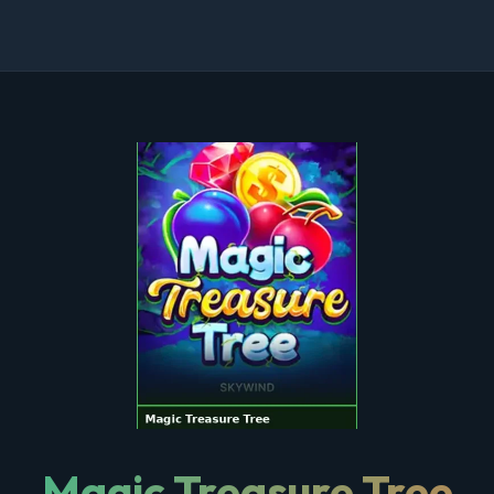
Magic Treasure Tree