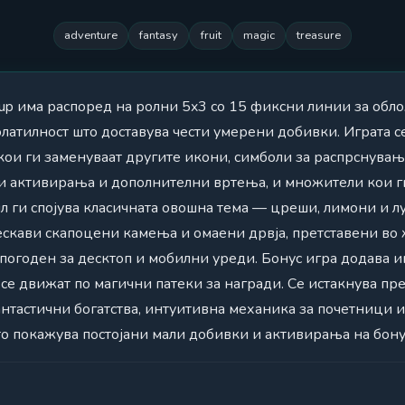
adventure
fantasy
fruit
magic
treasure
Group има распоред на ролни 5x3 со 15 фиксни линии за об
волатилност што доставува чести умерени добивки. Играта 
кои ги заменуваат другите икони, симболи за распрснувањ
и активирања и дополнителни вртења, и множители кои ги
ил ги спојува класичната овошна тема — цреши, лимони и 
лескави скапоцени камења и омаени дрвја, претставени во
огоден за десктоп и мобилни уреди. Бонус игра додава и
 се движат по магични патеки за награди. Се истакнува пре
нтастични богатства, интуитивна механика за почетници 
то покажува постојани мали добивки и активирања на бону