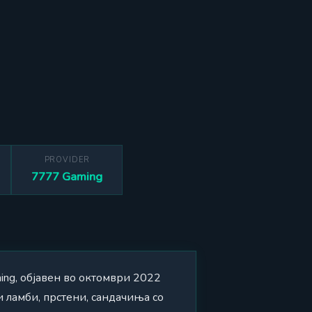
PROVIDER
7777 Gaming
ming, објавен во октомври 2022
и ламби, прстени, сандачиња со