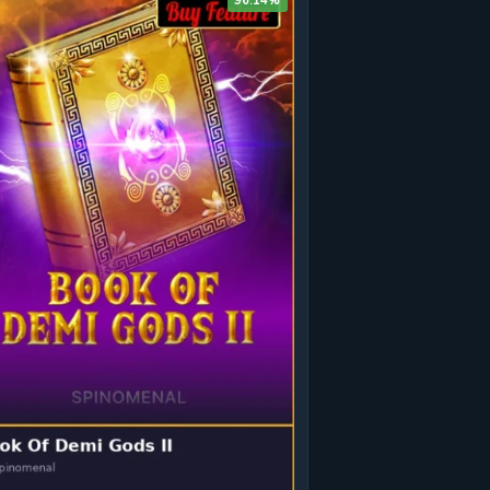
96.14%