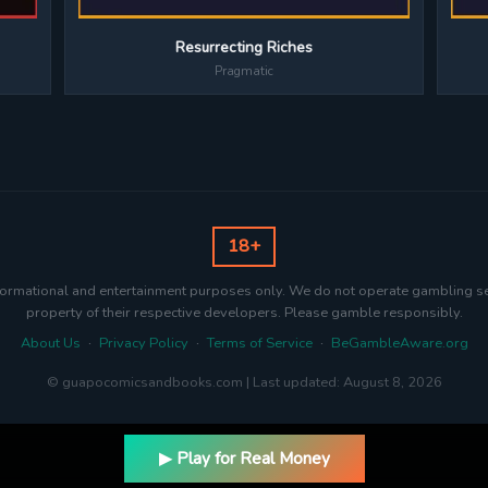
Resurrecting Riches
Pragmatic
18+
nformational and entertainment purposes only. We do not operate gambling s
property of their respective developers. Please gamble responsibly.
About Us
·
Privacy Policy
·
Terms of Service
·
BeGambleAware.org
© guapocomicsandbooks.com | Last updated: August 8, 2026
▶ Play for Real Money