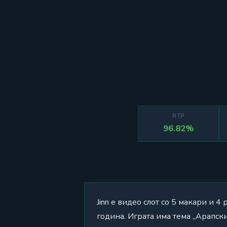
RTP
96.82%
Jinn е видео слот со 5 макари и 
година. Играта има тема „Арапск