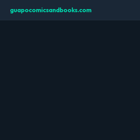
guapocomicsandbooks.com