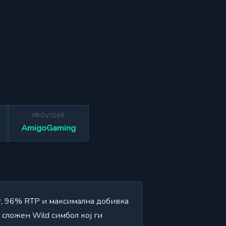
PROVIDER
AmigoGaming
ост, 96% RTP и максимална добивка
 сложен Wild симбол кој ги