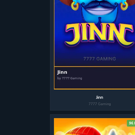
Jinn
7777 Gaming
96