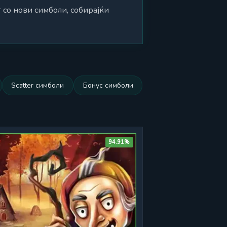
ат со нови симболи, собирајќи
Scatter симболи
Бонус симболи
94.91%