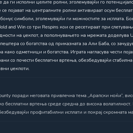
 да ги исполни целите ролни, зголемувајќи го потенцијало
е се појават на централните ролни активираат осум беспла
 бонус симболи, зголемувајќи ги можностите за исплата. Бо
Hold and Win со три Respins кои се ресетираат при слетување
дности на џекпот, а пополнувањето на мрежата доделува Ul
ештера со богатства од приказната за Али Баба, со зачуду
а како одметници и богатства. Играта нагласува чести појав
ани со почести бесплатни вртења, обезбедувајќи стабилна
ивни џекпоти.
 Bounty поради неговата привлечна тема „Арапски ноќи“, в
ко бесплатни вртења среде средна до висока волатилност. 
обезбедувајќи профитабилни исплати и покрај скромната м