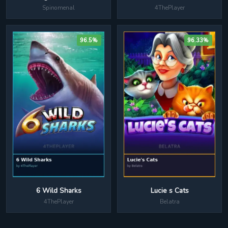
Spinomenal
4ThePlayer
96.5%
96.33%
6 Wild Sharks
Lucie s Cats
4ThePlayer
Belatra