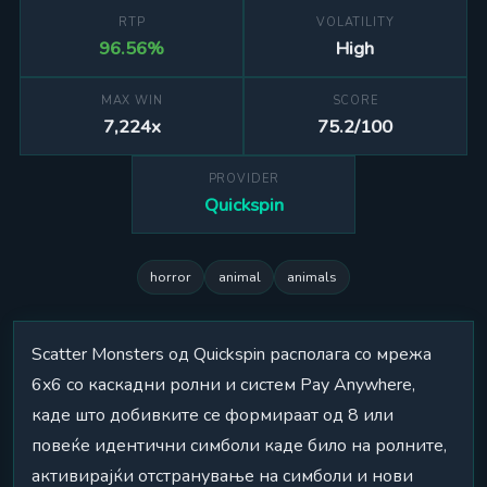
RTP
VOLATILITY
96.56%
High
MAX WIN
SCORE
7,224x
75.2/100
PROVIDER
Quickspin
horror
animal
animals
Scatter Monsters од Quickspin располага со мрежа
6x6 со каскадни ролни и систем Pay Anywhere,
каде што добивките се формираат од 8 или
повеќе идентични симболи каде било на ролните,
активирајќи отстранување на симболи и нови