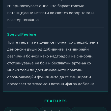
ги привлекуваат оние што бараат големи
потенцијални исплати во слот со хорор тема и
кластер плаќања.
Special Feature
Трите мерачи на души се полнат со специфични
демонски души од добивките, активирајќи
различни бонуси како надградби на симболи,
отстранување на бои и бесплатни вртења со
множители по достигнувањето прагови,
овозможувајќи функциите да се синџират и
прелеваат за зголемен потенцијал за добивки.
FEATURES