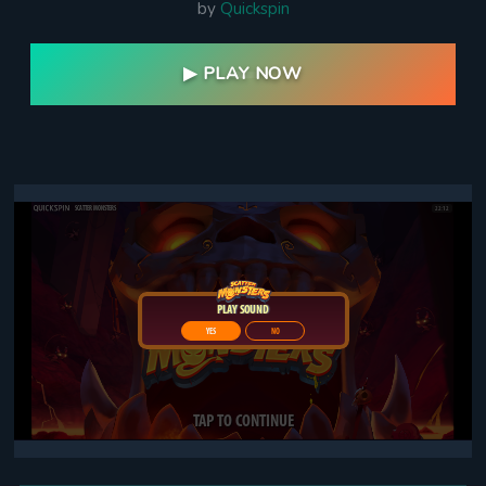
by
Quickspin
▶ PLAY NOW