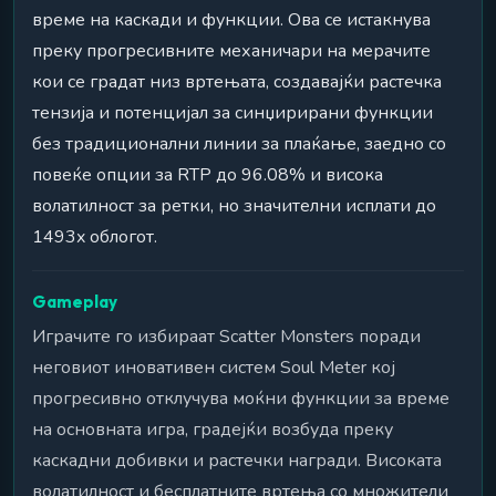
време на каскади и функции. Ова се истакнува
преку прогресивните механичари на мерачите
кои се градат низ вртењата, создавајќи растечка
тензија и потенцијал за синџирирани функции
без традиционални линии за плаќање, заедно со
повеќе опции за RTP до 96.08% и висока
волатилност за ретки, но значителни исплати до
1493x облогот.
Gameplay
Играчите го избираат Scatter Monsters поради
неговиот иновативен систем Soul Meter кој
прогресивно отклучува моќни функции за време
на основната игра, градејќи возбуда преку
каскадни добивки и растечки награди. Високата
волатилност и бесплатните вртења со множители