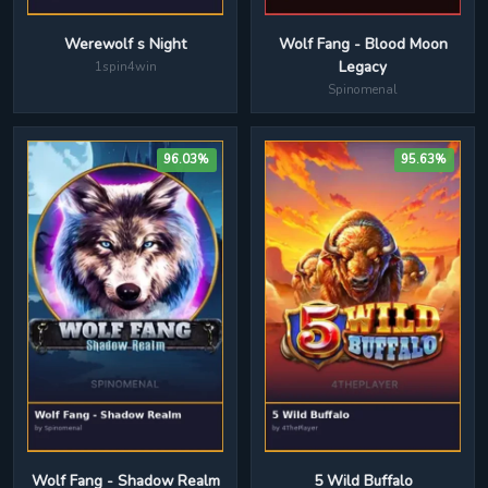
Werewolf s Night
Wolf Fang - Blood Moon
Legacy
1spin4win
Spinomenal
96.03%
95.63%
Wolf Fang - Shadow Realm
5 Wild Buffalo