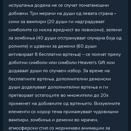
испуштања додека не се случат понатамошни
добивки. Три мерачи на души од левата страна –
сини за вампири (20 души ги надградуваат
симболите со ниска вредност во повисоки), зелени
за зомбиња (40 души отстрануваат случајна боја од
ролните) и црвени за демони (60 души
активираат 8 бесплатни вртења) – се полнат преку
добитни симболи или симболи Heaven's Gift кои
додаваат души по случаен избор. За време на
бесплатните вртења, дополнителни демонски
души доделуваат дополнителни вртења и ги
претвораат остатоците во множители до 20x
применет на добивките од вртењето. Визуелните
елементи со хорор тема прикажуваат чудовишни
вампири, зомбиња и демони во мрачен,
атмосферски стил со морничави анимации за