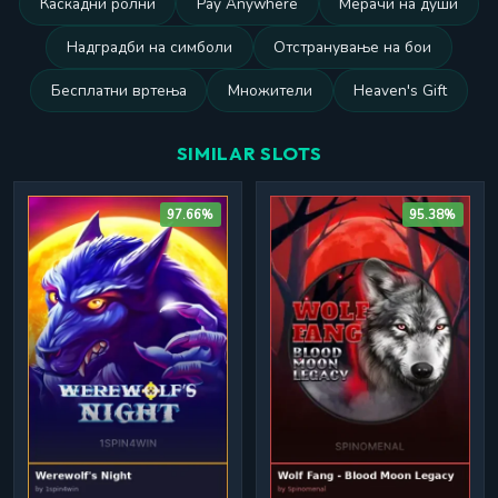
Каскадни ролни
Pay Anywhere
Мерачи на души
Надградби на симболи
Отстранување на бои
Бесплатни вртења
Множители
Heaven's Gift
SIMILAR SLOTS
97.66%
95.38%